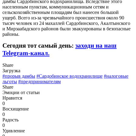
дамбы Сардобинского водохранилища. Вследствие этого
населенным пунктам, коммуникационным сетям и
сельскохозяйственным площадям был нанесен большой
ущерб. Всего из-за чрезвычайного происшествия около 90
тысяч человек из 24 махаллей Сардобинского, Акалтынского
и Мирзаабадского районов были эвакуированы в безопасные
районы.
Сегодня тот самый день:
заходи на наш
Telegram-канал.
Share
Загрузка
#прорыв дамбы
#Сардобинское водохранилище
#налоговые
льготы
#предпринимателям
Share
Эмоции от статьи
Нравится
0
Восхищение
0
Радость
0
Удивление