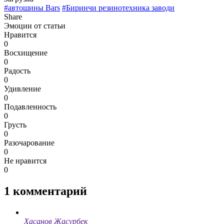
#автошины Bars
#Биринчи резинотехника заводи
Share
Эмоции от статьи
Нравится
0
Восхищение
0
Радость
0
Удивление
0
Подавленность
0
Грусть
0
Разочарование
0
Не нравится
0
1
комментарий
Хасанов Жасурбек