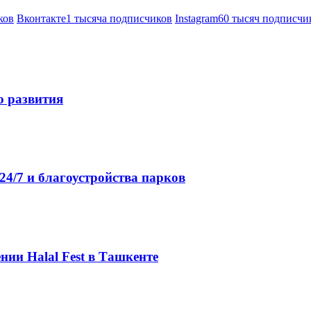
ков
Вконтакте
1 тысяча подписчиков
Instagram
60 тысяч подписчи
о развития
4/7 и благоустройства парков
нии Halal Fest в Ташкенте