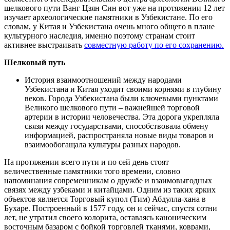
шелкового пути Ванг Цзян Син вот уже на протяжении 12 лет
изучает археологические памятники в Узбекистане. По его
словам, у Китая и Узбекистана очень много общего в плане
культурного наследия, именно поэтому странам стоит
активнее выстраивать
совместную работу по его сохранению.
Шелковый путь
История взаимоотношений между народами
Узбекистана и Китая уходит своими корнями в глубину
веков. Города Узбекистана были ключевыми пунктами
Великого шелкового пути – важнейшей торговой
артерии в истории человечества. Эта дорога укрепляла
связи между государствами, способствовала обмену
информацией, распространяла новые виды товаров и
взаимообогащала культуры разных народов.
На протяжении всего пути и по сей день стоят
величественные памятники того времени, словно
напоминания современникам о дружбе и взаимовыгодных
связях между узбеками и китайцами. Одним из таких ярких
объектов является Торговый купол (Тим) Абдулла-хана в
Бухаре. Построенный в 1577 году, он и сейчас, спустя сотни
лет, не утратил своего колорита, оставаясь каноническим
восточным базаром с бойкой торговлей тканями, коврами,