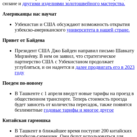
сюзане и
другими изделиями золотошвейного мастерства.
Американцы нас научат
Узбекистан и США обсуждают возможность открытия
узбекско-американского
университета в нашей стране.
Привет от Байдена
Президент США Джо Байден направил письмо Шавкату
Мирзиёеву. В нем он заявил, что стратегическое
партнерство США с Узбекистаном продолжает
углубляться, и он надеется и
далее продвигать его в 2023
году
Поедем по-новому
В Ташкенте с 1 апреля введут новые тарифы на проезд в
общественном транспорте. Теперь стоимость проезда
будет зависеть от количества пересадок, также появятся
безлимитные
годовые тарифы и многое другое
Китайская гармошка
В Ташкент в ближайшее время поступят 200 китайских
автобусов-гармошек. Они будут использоваться для