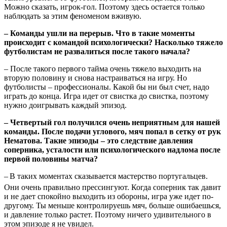
Можно сказать, игрок-гол. Поэтому здесь остается только
наблюдать за этим феноменом вживую.
– Команды ушли на перерыв. Что в такие моменты
происходит с командой психологически? Насколько тяжело
футболистам не развалиться после такого начала?
– После такого первого тайма очень тяжело выходить на
вторую половину и снова настраиваться на игру. Но
футболисты – профессионалы. Какой бы ни был счет, надо
играть до конца. Игра идет от свистка до свистка, поэтому
нужно доигрывать каждый эпизод.
– Четвертый гол получился очень неприятным для нашей
команды. После подачи углового, мяч попал в сетку от рук
Нематова. Такие эпизоды – это следствие давления
соперника, усталости или психологического надлома после
первой половины матча?
–
В таких моментах сказывается мастерство португальцев.
Они очень правильно прессингуют. Когда соперник так давит
и не дает спокойно выходить из обороны, игра уже идет по-
другому. Ты меньше контролируешь мяч, больше ошибаешься,
и давление только растет. Поэтому ничего удивительного в
этом эпизоде я не увидел.