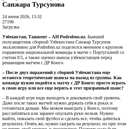
Санжара Турсунова
24 июня 2026, 15:32
27196
Загрузка
Узбекистан, Ташкент – АН Podrobno.uz.
Бывший
полузащитник сборной Узбекистана Санжар Турсунов
эксклюзивно для Podrobno.uz поделился мнением о крупном
поражении национальной команды в матче с Португалией со
счетом 0:5, а также оценил шансы узбекистанцев перед
решающим матчем с ДР Конго.
– После двух поражений у сборной Узбекистана еще
остаются теоретические шансы на выход из группы. Как
команде нужно подойти к матчу с ДР Конго: просто играть
в свою игру или все еще верить в этот призрачный шанс?
– В каждой игре надо выходить и доказывать свой уровень.
Даже после таких матчей нужно держать себя в руках и
готовиться дальше. Мы можем выиграть у Конго, поэтому
расслабляться или заранее опускать руки нельзя. Нужно
выйти, показать свой футбол и сделать все, чтобы добиться
результата. Опять же, нужно сыграть на результат, но при этом
не терять свой уровень и дисциплину. Поэтому надо быть