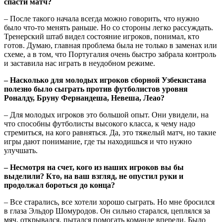
спасти матч?
– После такого начала всегда можно говорить, что нужно
было что-то менять раньше. Но со стороны легко рассуждать.
Тренерский штаб видел состояние игроков, понимал, кто
готов. Думаю, главная проблема была не только в заменах или
схеме, а в том, что Португалия очень быстро забрала контроль
и заставила нас играть в неудобном режиме.
– Насколько для молодых игроков сборной Узбекистана
полезно было сыграть против футболистов уровня
Роналду, Бруну Фернандеша, Невеша, Леао?
– Для молодых игроков это большой опыт. Они увидели, на
что способны футболисты высокого класса, к чему надо
стремиться, на кого равняться. Да, это тяжелый матч, но такие
игры дают понимание, где ты находишься и что нужно
улучшать.
– Несмотря на счет, кого из наших игроков вы бы
выделили? Кто, на ваш взгляд, не опустил руки и
продолжал бороться до конца?
– Все старались, все хотели хорошо сыграть. Но мне бросился
в глаза Эльдор Шомуродов. Он сильно старался, цеплялся за
мяч, открывался, пытался помогать команде впереди. Было