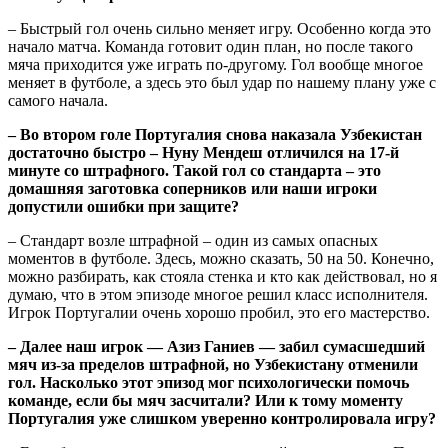
– Быстрый гол очень сильно меняет игру. Особенно когда это
начало матча. Команда готовит один план, но после такого
мяча приходится уже играть по-другому. Гол вообще многое
меняет в футболе, а здесь это был удар по нашему плану уже с
самого начала.
– Во втором голе Португалия снова наказала Узбекистан
достаточно быстро – Нуну Мендеш отличился на 17-й
минуте со штрафного. Такой гол со стандарта – это
домашняя заготовка соперников или наши игроки
допустили ошибки при защите?
– Стандарт возле штрафной – один из самых опасных
моментов в футболе. Здесь, можно сказать, 50 на 50. Конечно,
можно разбирать, как стояла стенка и кто как действовал, но я
думаю, что в этом эпизоде многое решил класс исполнителя.
Игрок Португалии очень хорошо пробил, это его мастерство.
– Далее наш игрок — Азиз Ганиев — забил сумасшедший
мяч из-за пределов штрафной, но Узбекистану отменили
гол. Насколько этот эпизод мог психологически помочь
команде, если бы мяч засчитали? Или к тому моменту
Португалия уже слишком уверенно контролировала игру?