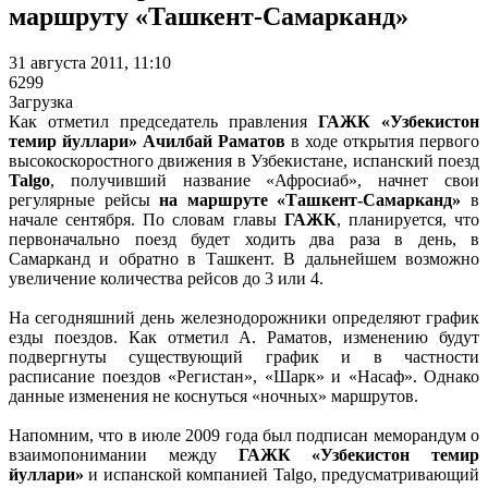
маршруту «Ташкент-Самарканд»
31 августа 2011, 11:10
6299
Загрузка
Как отметил председатель правления
ГАЖК «Узбекистон
темир йуллари» Ачилбай Раматов
в ходе открытия первого
высокоскоростного движения в Узбекистане, испанский поезд
Talgo
, получивший название «Афросиаб», начнет свои
регулярные рейсы
на маршруте «Ташкент-Самарканд»
в
начале сентября. По словам главы
ГАЖК
, планируется, что
первоначально поезд будет ходить два раза в день, в
Самарканд и обратно в Ташкент. В дальнейшем возможно
увеличение количества рейсов до 3 или 4.
На сегодняшний день железнодорожники определяют график
езды поездов. Как отметил А. Раматов, изменению будут
подвергнуты существующий график и в частности
расписание поездов «Регистан», «Шарк» и «Насаф». Однако
данные изменения не коснуться «ночных» маршрутов.
Напомним, что в июле 2009 года был подписан меморандум о
взаимопонимании между
ГАЖК «Узбекистон темир
йуллари»
и испанской компанией Talgo, предусматривающий