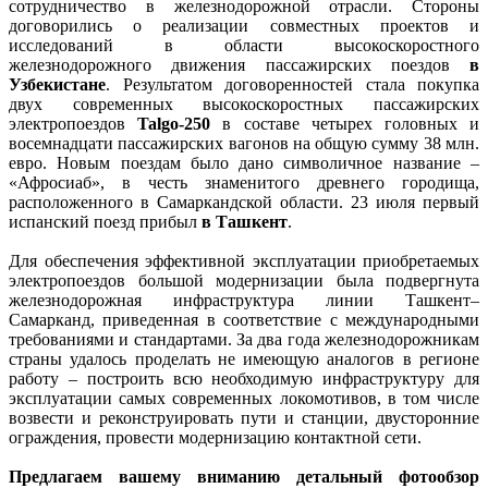
сотрудничество в железнодорожной отрасли. Стороны
договорились о реализации совместных проектов и
исследований в области высокоскоростного
железнодорожного движения пассажирских поездов
в
Узбекистане
. Результатом договоренностей стала покупка
двух современных высокоскоростных пассажирских
электропоездов
Talgo-250
в составе четырех головных и
восемнадцати пассажирских вагонов на общую сумму 38 млн.
евро. Новым поездам было дано символичное название –
«Афросиаб», в честь знаменитого древнего городища,
расположенного в Самаркандской области. 23 июля первый
испанский поезд прибыл
в Ташкент
.
Для обеспечения эффективной эксплуатации приобретаемых
электропоездов большой модернизации была подвергнута
железнодорожная инфраструктура линии Ташкент–
Самарканд, приведенная в соответствие с международными
требованиями и стандартами. За два года железнодорожникам
страны удалось проделать не имеющую аналогов в регионе
работу – построить всю необходимую инфраструктуру для
эксплуатации самых современных локомотивов, в том числе
возвести и реконструировать пути и станции, двусторонние
ограждения, провести модернизацию контактной сети.
Предлагаем вашему вниманию детальный фотообзор