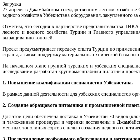
Загрузка
27 апреля в Джамбайском государственном лесном хозяйстве 
водного хозяйства Узбекистана оборудования, закупленного за
Отметим, что сегодня в партнерстве представительства ТИ
лесного и водного хозяйства Турции и Главного управления
выращиванию тополей.
Проект предусматривает передачу опыта Турции по применен
страны, а также поддержку материально-технической базы пито
На начальном этапе группой турецких и узбекских специал
исследований разработан крупномасштабный пилотный проект,
1. Повышение квалификации специалистов Узбекистана.
В рамках данной деятельности для узбекских специалистов орг
2. Создание образцового питомника и промышленной плант
Для этой цели обеспечена доставка в Узбекистан 70 видов (к
и таможенные процедуры и черенки доставлены в Джамбайско
местных тополиных сортов с целью создания первого генетиче
3. Предоставление необходимого оборудования и материалов