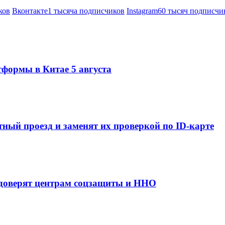
ков
Вконтакте
1 тысяча подписчиков
Instagram
60 тысяч подписчи
тформы в Китае 5 августа
ный проезд и заменят их проверкой по ID-карте
 доверят центрам соцзащиты и ННО