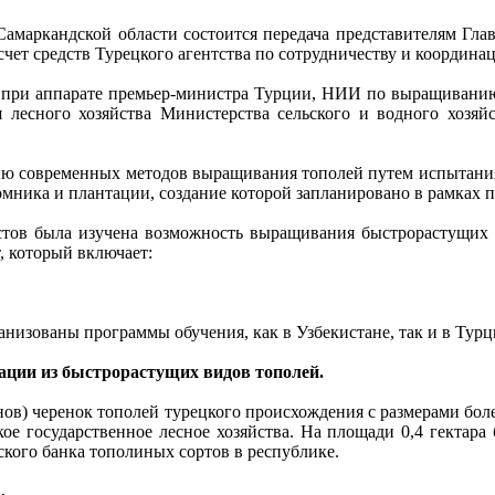
Самаркандской области состоится передача представителям Глав
 счет средств Турецкого агентства по сотрудничеству и координ
КА при аппарате премьер-министра Турции, НИИ по выращивани
 лесного хозяйства Министерства сельского и водного хозяйс
ию современных методов выращивания тополей путем испытания
мника и плантации, создание которой запланировано в рамках п
истов была изучена возможность выращивания быстрорастущих 
 который включает:
анизованы программы обучения, как в Узбекистане, так и в Турц
ации из быстрорастущих видов тополей.
лонов) черенок тополей турецкого происхождения с размерами бо
е государственное лесное хозяйства. На площади 0,4 гектара
ского банка тополиных сортов в республике.
.