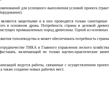
аименований для успешного выполнения условий проекта (тракто
борудование).
са являются защитными и в них проводятся только санитарные
то в основном дрова. Потребность страны в деловой древеси
орастущих промышленных пород древесины. Одной из основных 
звития тополеводства и может обеспечивать потребность страны
сотрудничестве ТИКА и Главного управления лесного хозяйства
исташек, включающий не только научно-практические заняти
низаций ведутся работы, связанные с осуществлением проекта
 а также создание новых рабочих мест.