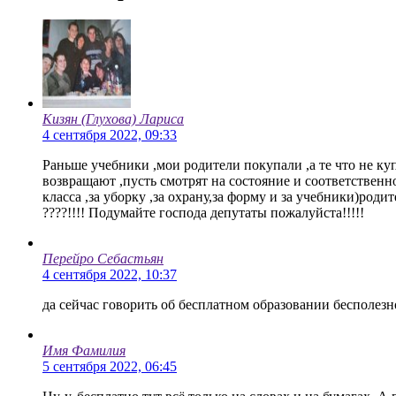
Кизян (Глухова) Лариса
4 сентября 2022, 09:33
Раньше учебники ,мои родители покупали ,а те что не ку
возвращают ,пусть смотрят на состояние и соответственн
класса ,за уборку ,за охрану,за форму и за учебники)род
????!!!! Подумайте господа депутаты пожалуйста!!!!!
Перейро Себастьян
4 сентября 2022, 10:37
да сейчас говорить об бесплатном образовании бесполезн
Имя Фамилия
5 сентября 2022, 06:45