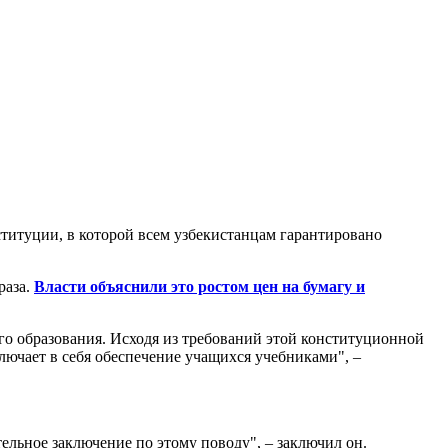
ституции, в которой всем узбекистанцам гарантировано
раза.
Власти объяснили это ростом цен на бумагу и
его образования. Исходя из требований этой конституционной
лючает в себя обеспечение учащихся учебниками", –
ельное заключение по этому поводу", – заключил он.