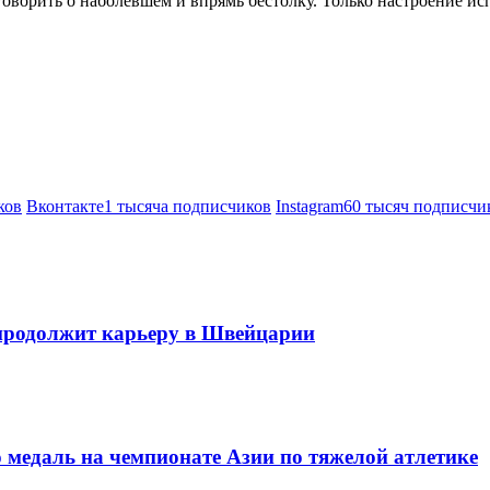
А говорить о наболевшем и впрямь бестолку. Только настроение и
ков
Вконтакте
1 тысяча подписчиков
Instagram
60 тысяч подписчи
продолжит карьеру в Швейцарии
 медаль на чемпионате Азии по тяжелой атлетике