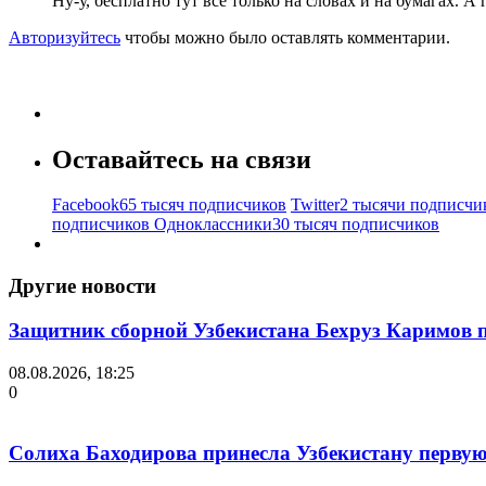
Ну-у, бесплатно тут всё только на словах и на бумагах. 
Авторизуйтесь
чтобы можно было оставлять комментарии.
Оставайтесь на связи
Facebook
65 тысяч подписчиков
Twitter
2 тысячи подписчи
подписчиков
Одноклассники
30 тысяч подписчиков
Другие новости
Защитник сборной Узбекистана Бехруз Каримов 
08.08.2026, 18:25
0
Солиха Баходирова принесла Узбекистану первую