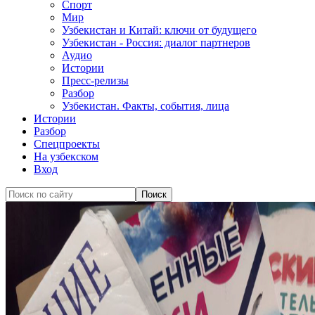
Спорт
Мир
Узбекистан и Китай: ключи от будущего
Узбекистан - Россия: диалог партнеров
Аудио
Истории
Пресс-релизы
Разбор
Узбекистан. Факты, события, лица
Истории
Разбор
Спецпроекты
На узбекском
Вход