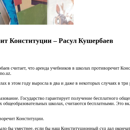
ит Конституции – Расул Кушербаев
баев считает, что аренда учебников в школах противоречит Кон
no.uz.
ах в этом году выросла в два и даже в некоторых случаях в три 
разование. Государство гарантирует получение бесплатного общ
ых общеобразовательных школах, считаются бесплатными. Это вк
иворечит Конституции.
ыло бы уместнее, если бы наш Конституционный суд дал окончат