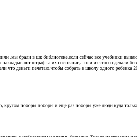
пили ,мы брали в шк библиотеке,если сейчас все учебники выда
о накладывают штраф за их состояние,а то и из этого сделали б
ители что деньги печатаю,чтобы собрать в школу одного ребенка 2
о, кругом поборы поборы и ещё раз поборы уже люди куда только