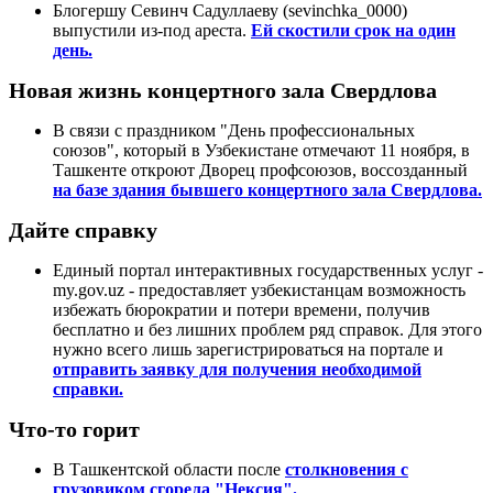
Блогершу Севинч Садуллаеву (sevinchka_0000)
выпустили из-под ареста.
Ей скостили срок на один
день.
Новая жизнь концертного зала Свердлова
В связи с праздником "День профессиональных
союзов", который в Узбекистане отмечают 11 ноября, в
Ташкенте откроют Дворец профсоюзов, воссозданный
на базе здания бывшего концертного зала Свердлова.
Дайте справку
Единый портал интерактивных государственных услуг -
my.gov.uz - предоставляет узбекистанцам возможность
избежать бюрократии и потери времени, получив
бесплатно и без лишних проблем ряд справок. Для этого
нужно всего лишь зарегистрироваться на портале и
отправить заявку для получения необходимой
справки.
Что-то горит
В Ташкентской области после
столкновения с
грузовиком сгорела "Нексия".