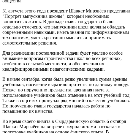
общества.
31 августа этого года президент Шавкат Мирзиёев представил
"Портрет выпускника школы", который необходимо
воплотить в жизнь. В докладе главы государства было
отдельно отмечено, что выпускники школ должны обладать
современными навыками, иметь знания по информационным
технологиям, уметь креативно мыслить и принимать
самостоятельные решения.
Для реализации поставленной задачи будет уделено особое
внимание вопросам строительства школ во всех регионах,
особенно в сельской местности, и обеспечения их
квалифицированными педагогическими кадрами.
В начале сентября, когда была резко увеличена сумма аренды
учебников, население выразило протесты по данному поводу.
Позже, по поручению президента, арендная плата за
использование учебников была отменена на этот учебный год.
Также в соцсетях прозвучал ряд мнений о качестве учебников.
По поручению главы государства началась работа по
повышению их качества.
Во время своего визита в Сырдарьинскую область 6 октября
Шавкат Мирзиёев на встрече с журналистами рассказал о
подготовке учебников на основе финского опыта. В