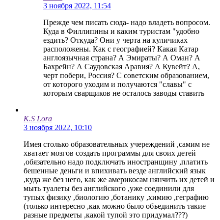
3 ноября 2022, 11:54
Прежде чем писать сюда- надо владеть вопросом.
Куда в Филлипины и каким туристам "удобно
ездить? Откуда? Они у черта на куличиках
расположены. Как с географией? Какая Катар
англоязычная страна? А Эмираты? А Оман? А
Бахрейн? А Саудовская Аравия? А Кувейт? А,
черт побери, Россия? С советским образованием,
от которого уходим и получаются "славы" с
которым сварщиков не осталось заводы ставить
K.S Lora
3 ноября 2022, 10:10
Имея столько образовательных учереждений ,самим не
хватает мозгов создать программы для своих детей
,обязательно надо подключать иностранщину ,платить
бешенные деньги и впихивать везде английский язык
,куда же без него, как же америкосам нянчить их детей и
мыть туалеты без английского ,уже соединили для
тупых физику ,биологию ,ботанику ,химию ,геграфию
(только интересно ,как можно было объединить такие
разные предметы ,какой тупой это придумал???)