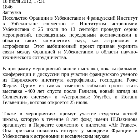
18 июля 2012, 17:31
1846
Загрузка
Посольство Франции в Узбекистане и Французский Институт
в Узбекистане совместно с Институтом астрономии
Узбекистана с 25 июля по 13 сентября проведут серию
мероприятий, посвященных передовыми достижениями в
области таких космических наук, как астрономия и
астрофизика. Этот амбициозный проект призван укрепить
связи между Францией и Узбекистаном в области научно-
технического сотрудничества.
В программу мероприятий вошли выставка, показы фильмов,
конференции и дискуссии при участии французского ученого
из Парижского института астрофизики, господина Роже
Ферле. Одним из самых заметных событий грозит стать
выставка «400 лет спустя после Галилея, новый взгляд на
Солнечную систему» и «Астрономы: Улугбек и Иоганн
Гельвеций», которая откроется 25 июля.
Также в мероприятиях примут участие студенты летней
школы, которую в течение 8 лет фонд имени Ш.Вахидова
организует в Паркенте совместно с пилотами «Air France».
Она призвана повысить интерес у молодежи Франции и
Узбекистана к астрономии и космическим наукам.