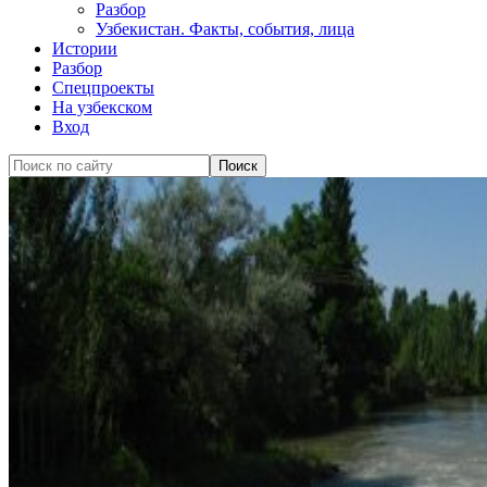
Разбор
Узбекистан. Факты, события, лица
Истории
Разбор
Спецпроекты
На узбекском
Вход