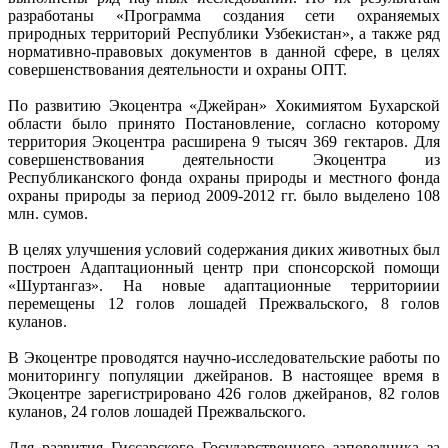
разработаны «Программа создания сети охраняемых
природных территорий Республики Узбекистан», а также ряд
нормативно-правовых документов в данной сфере, в целях
совершенствования деятельности и охраны ОПТ.
По развитию Экоцентра «Джейран» Хокимиятом Бухарской
области было принято Постановление, согласно которому
территория Экоцентра расширена 9 тысяч 369 гектаров. Для
совершенствования деятельности Экоцентра из
Республиканского фонда охраны природы и местного фонда
охраны природы за период 2009-2012 гг. было выделено 108
млн. сумов.
В целях улучшения условий содержания диких животных был
построен Адаптационный центр при спонсорской помощи
«Шуртангаз». На новые адаптационные территориии
перемещены 12 голов лошадей Прежвальского, 8 голов
куланов.
В Экоцентре проводятся научно-исследовательские работы по
мониторингу популяции джейранов. В настоящее время в
Экоцентре зарегистрировано 426 голов джейранов, 82 голов
куланов, 24 голов лошадей Прежвальского.
Для развития Гиссарского Государственного заповедника за