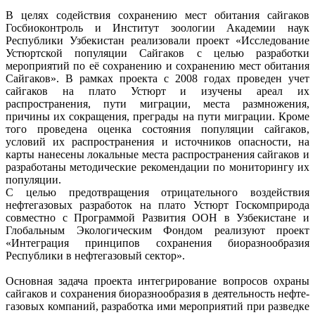
В целях содействия сохранению мест обитания сайгаков
Госбиоконтроль и Институт зоологии Академии наук
Республики Узбекистан реализовали проект «Исследование
Устюртской популяции Сайгаков с целью разработки
мероприятий по её сохранению и сохранению мест обитания
Сайгаков». В рамках проекта с 2008 годах проведен учет
сайгаков на плато Устюрт и изучены ареал их
распространения, пути миграции, места размножения,
причины их сокращения, преграды на пути миграции. Кроме
того проведена оценка состояния популяции сайгаков,
условий их распространения и источников опасности, на
карты нанесены локальные места распространения сайгаков и
разработаны методические рекомендации по мониторингу их
популяции.
С целью предотвращения отрицательного воздействия
нефтегазовых разработок на плато Устюрт Госкомприрода
совместно с Программой Развития ООН в Узбекистане и
Глобальным Экологическим Фондом реализуют проект
«Интеграция принципов сохранения биоразнообразия
Республики в нефтегазовый сектор».
Основная задача проекта интегрирование вопросов охраны
сайгаков и сохранения биоразнообразия в деятельность нефте-
газовых компаний, разработка ими мероприятий при разведке