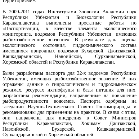
территориями».
В 2009-2011 годах Институтами Зоологии Академии наук
Республики Узбекистан и Биоэкологии Республики
Каракалпакстана выполнены проектные работы по
«Паспортизации, в качестве элемента экологического
мониторинга, водоемов Республики Узбекистан, имеющих
рыбохозяйственное значение». В результате дана оценка
экологического состояния, гидрохимического состава
имеющихся природных водоемов Бухарской, Джиззакской,
Кашкадарьинской, Навоийской, Сурхандарьинской,
Хорезмской областей и Республики Каракалпакстан.
Были разработаны паспорта для 32-х водоемов Республики
Узбекистан, имеющих рыбохозяйственное значение. В них
отражены данные о гидрологическом и гидрохимическом
режимах, ресурсах ихтиофауны и базы питания для них,
разработаны рекоменндации, направленные на повышение
рыбопродуктивности водоемов. Паспорта одобрены на
заседании Научно-Технического Совета Госкомприроды и
рекомендованы для применения на практике. В связи с этим,
они направлены для внедрения в Совет Министров
Республики Каракалпакстан, Хокимам Джизакской,
Навоийской, Бухарской, Кашкадарьинской,
Сурхандарьинской и Хорезмской областей.