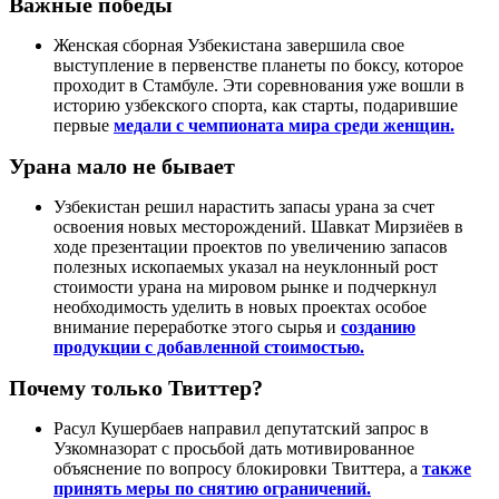
Важные победы
Женская сборная Узбекистана завершила свое
выступление в первенстве планеты по боксу, которое
проходит в Стамбуле. Эти соревнования уже вошли в
историю узбекского спорта, как старты, подарившие
первые
медали с чемпионата мира среди женщин.
Урана мало не бывает
Узбекистан решил нарастить запасы урана за счет
освоения новых месторождений. Шавкат Мирзиёев в
ходе презентации проектов по увеличению запасов
полезных ископаемых указал на неуклонный рост
стоимости урана на мировом рынке и подчеркнул
необходимость уделить в новых проектах особое
внимание переработке этого сырья и
созданию
продукции с добавленной стоимостью.
Почему только Твиттер?
Расул Кушербаев направил депутатский запрос в
Узкомназорат с просьбой дать мотивированное
объяснение по вопросу блокировки Твиттера, а
также
принять меры по снятию ограничений.