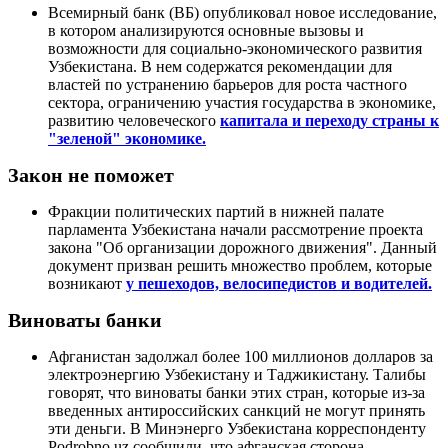
Всемирный банк (ВБ) опубликовал новое исследование,
в котором анализируются основные вызовы и
возможности для социально-экономического развития
Узбекистана. В нем содержатся рекомендации для
властей по устранению барьеров для роста частного
сектора, ограничению участия государства в экономике,
развитию человеческого
капитала и переходу страны к
"зеленой" экономике.
Закон не поможет
Фракции политических партий в нижней палате
парламента Узбекистана начали рассмотрение проекта
закона "Об организации дорожного движения". Данный
документ призван решить множество проблем, которые
возникают
у пешеходов, велосипедистов и водителей.
Виноваты банки
Афганистан задолжал более 100 миллионов долларов за
электроэнергию Узбекистану и Таджикистану. Талибы
говорят, что виноваты банки этих стран, которые из-за
введенных антироссийских санкций не могут принять
эти деньги. В Минэнерго Узбекистана корреспонденту
Podrobno.uz сообщили, что афганская сторона