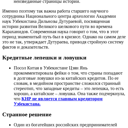
неизведанные страницы истории.
Именно поэтому так важна работа старшего научного
сотрудника Национального центра археологии Академии
наук Узбекистана Дильнозы Дутураевой, посвященная
истории развития Великого шелкового пути во времена
Караханидов. Современная наука говорит о том, что в этот
период знаменитый путь был в кризисе. Однако на самом деле
это не так, утверждает Дутураева, приводя стройную систему
фактов и доказательств.
Кредитные лепешки и ловушки
Посол Китая в Узбекистане Цзян Янь
прокомментировала фейки о том, что страны попадают
в долговые ловушки из-за китайских кредитов. По ее
словам, в медийном пространстве сложился странный
стереотип, что западные кредиты – это лепешка, то есть
хорошо, а китайские – ловушка. Она также подчеркнула,
что
КНР не является главным кредитором
Узбекистана.
Странное решение
Один из богатейших российских предпринимателей