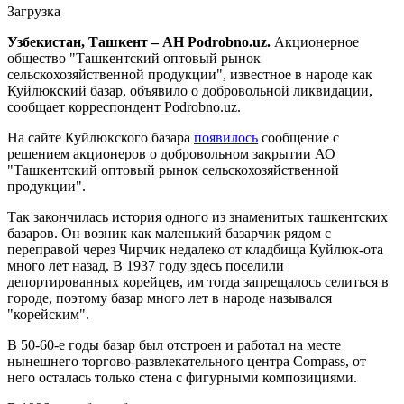
Загрузка
Узбекистан, Ташкент – АН Podrobno.uz.
Акционерное
общество "Ташкентский оптовый рынок
сельскохозяйственной продукции", известное в народе как
Куйлюкский базар, объявило о добровольной ликвидации,
сообщает корреспондент Podrobno.uz.
На сайте Куйлюкского базара
появилось
сообщение с
решением акционеров о добровольном закрытии АО
"Ташкентский оптовый рынок сельскохозяйственной
продукции".
Так закончилась история одного из знаменитых ташкентских
базаров. Он возник как маленький базарчик рядом с
переправой через Чирчик недалеко от кладбища Куйлюк-ота
много лет назад. В 1937 году здесь поселили
депортированных корейцев, им тогда запрещалось селиться в
городе, поэтому базар много лет в народе назывался
"корейским".
В 50-60-е годы базар был отстроен и работал на месте
нынешнего торгово-развлекательного центра Compass, от
него осталась только стена с фигурными композициями.