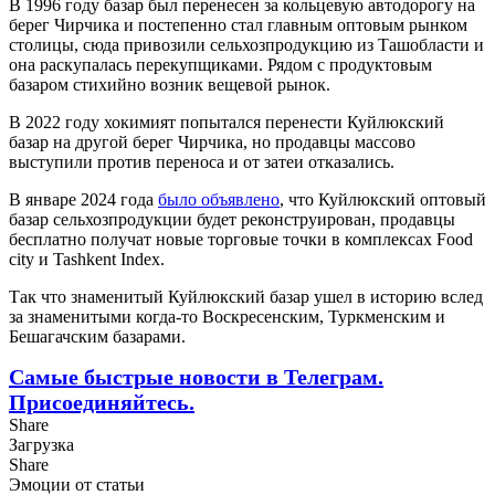
В 1996 году базар был перенесен за кольцевую автодорогу на
берег Чирчика и постепенно стал главным оптовым рынком
столицы, сюда привозили сельхозпродукцию из Ташобласти и
она раскупалась перекупщиками. Рядом с продуктовым
базаром стихийно возник вещевой рынок.
В 2022 году хокимият попытался перенести Куйлюкский
базар на другой берег Чирчика, но продавцы массово
выступили против переноса и от затеи отказались.
В январе 2024 года
было объявлено
, что Куйлюкский оптовый
базар сельхозпродукции будет реконструирован, продавцы
бесплатно получат новые торговые точки в комплексах Food
city и Tashkent Index.
Так что знаменитый Куйлюкский базар ушел в историю вслед
за знаменитыми когда-то Воскресенским, Туркменским и
Бешагачским базарами.
Самые быстрые новости в Телеграм.
Присоединяйтесь.
Share
Загрузка
Share
Эмоции от статьи