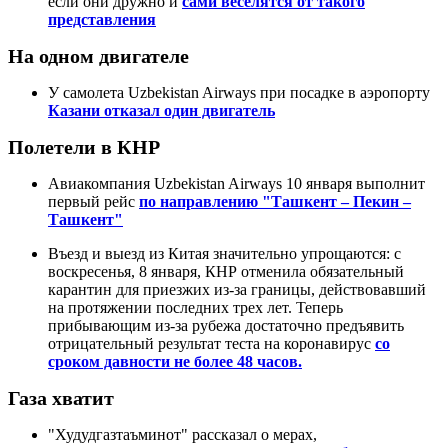
если они дружно и
сами веселятся от такого
представления
На одном двигателе
У самолета Uzbekistan Airways при посадке в аэропорту
Казани отказал один двигатель
Полетели в КНР
Авиакомпания Uzbekistan Airways 10 января выполнит
первый рейс
по направлению "Ташкент – Пекин –
Ташкент"
Въезд и выезд из Китая значительно упрощаются: с
воскресенья, 8 января, КНР отменила обязательный
карантин для приезжих из-за границы, действовавший
на протяжении последних трех лет. Теперь
прибывающим из-за рубежа достаточно предъявить
отрицательный результат теста на коронавирус
со
сроком давности не более 48 часов.
Газа хватит
"Худудгазтаъминот" рассказал о мерах,