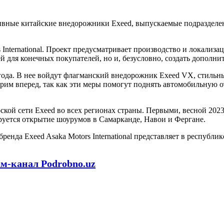
ные китайские внедорожники Exeed, выпускаемые подразделение
s International. Проект предусматривает производство и локали
й для конечных покупателей, но и, безусловно, создать дополни
года. В нее войдут флагманский внедорожник Exeed VX, стильн
им вперед, так как эти меры помогут поднять автомобильную от
лерской сети Exeed во всех регионах страны. Первыми, весной 20
уется открытие шоурумов в Самарканде, Навои и Фергане.
е бренда Exeed Asaka Motors International представляет в респуб
ам-канал Podrobno.uz