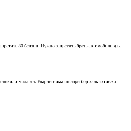
апретить 80 бензин. Нужно запретить брать автомобили для
а ташкилотчиларга. Уларни нима ишлари бор халқ эхтиёжи