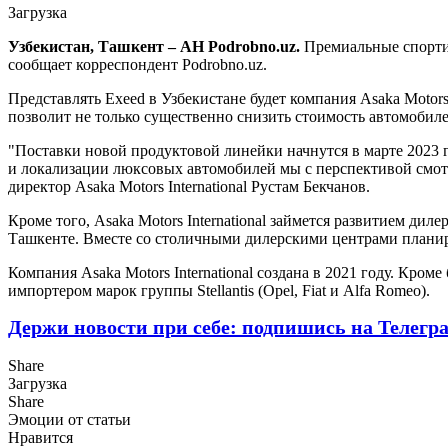
Загрузка
Узбекистан, Ташкент – АН Podrobno.uz.
Премиальные спортив
сообщает корреспондент Podrobno.uz.
Представлять Exeed в Узбекистане будет компания Asaka Motor
позволит не только существенно снизить стоимость автомобиле
"Поставки новой продуктовой линейки начнутся в марте 2023 
и локализации люксовых автомобилей мы с перспективой смотр
директор Asaka Motors International Рустам Бекчанов.
Кроме того, Asaka Motors International займется развитием ди
Ташкенте. Вместе со столичными дилерскими центрами планир
Компания Asaka Motors International создана в 2021 году. Кром
импортером марок группы Stellantis (Opel, Fiat и Alfa Romeo).
Держи новости при себе: подпишись на Телегр
Share
Загрузка
Share
Эмоции от статьи
Нравится