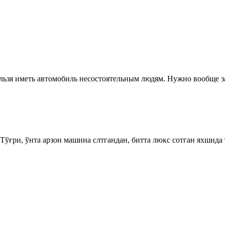
льзя иметь автомобиль несостоятельным людям. Нужно вообще з
 Тўғри, ўнта арзон машина слтгандан, битта люкс сотган яхшид