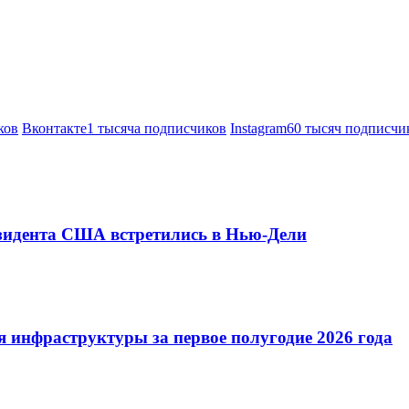
ков
Вконтакте
1 тысяча подписчиков
Instagram
60 тысяч подписчи
езидента США встретились в Нью-Дели
 инфраструктуры за первое полугодие 2026 года