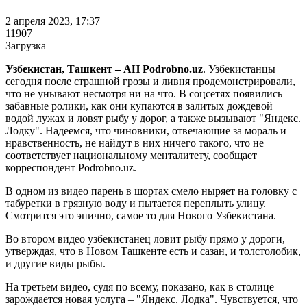
2 апреля 2023, 17:37
11907
Загрузка
Узбекистан, Ташкент – АН Podrobno.uz
. Узбекистанцы
сегодня после страшной грозы и ливня продемонстрировали,
что не унывают несмотря ни на что. В соцсетях появились
забавные ролики, как они купаются в залитых дождевой
водой лужах и ловят рыбу у дорог, а также вызывают "Яндекс.
Лодку". Надеемся, что чиновники, отвечающие за мораль и
нравственность, не найдут в них ничего такого, что не
соответствует национальному менталитету, сообщает
корреспондент Podrobno.uz.
В одном из видео парень в шортах смело ныряет на головку с
табуретки в грязную воду и пытается переплыть улицу.
Смотрится это эпично, самое то для Нового Узбекистана.
Во втором видео узбекистанец ловит рыбу прямо у дороги,
утверждая, что в Новом Ташкенте есть и сазан, и толстолобик,
и другие виды рыбы.
На третьем видео, судя по всему, показано, как в столице
зарождается новая услуга – "Яндекс. Лодка". Чувствуется, что