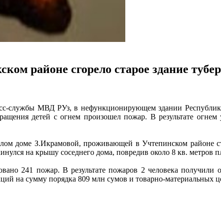
ском районе сгорело старое здание тубе
с-службы МВД РУз, в нефункционирующем здании Республиканс
бращения детей с огнем произошел пожар. В результате огне
жилом доме З.Икрамовой, проживающей в Учтепинском районе 
кинулся на крышу соседнего дома, повредив около 8 кв. метров 
овано 241 пожар. В результате пожаров 2 человека получили
ий на сумму порядка 809 млн сумов и товарно-материальных це