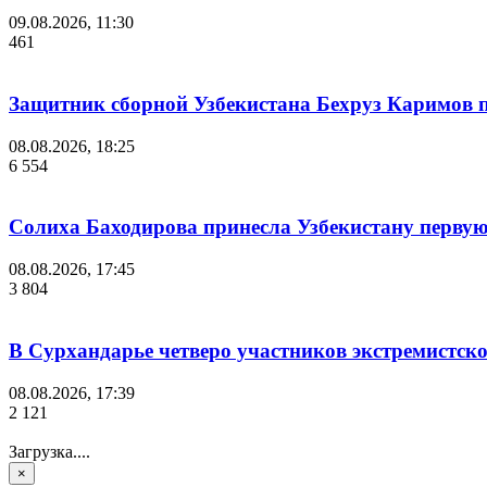
09.08.2026, 11:30
461
Защитник сборной Узбекистана Бехруз Каримов 
08.08.2026, 18:25
6 554
Солиха Баходирова принесла Узбекистану первую
08.08.2026, 17:45
3 804
В Сурхандарье четверо участников экстремистск
08.08.2026, 17:39
2 121
Загрузка....
×