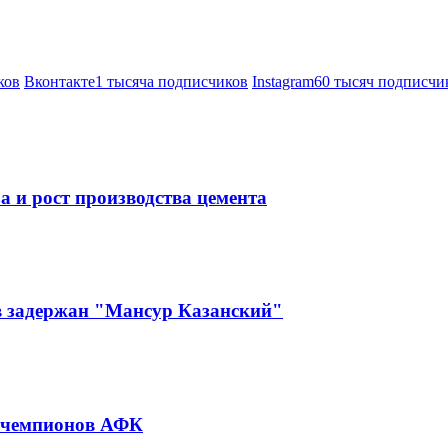
ков
Вконтакте
1 тысяча подписчиков
Instagram
60 тысяч подписчи
а и рост производства цемента
в задержан "Мансур Казанский"
и чемпионов АФК