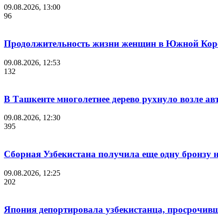
09.08.2026, 13:00
96
Продолжительность жизни женщин в Южной Корее
09.08.2026, 12:53
132
В Ташкенте многолетнее дерево рухнуло возле ав
09.08.2026, 12:30
395
Сборная Узбекистана получила еще одну бронзу 
09.08.2026, 12:25
202
Япония депортировала узбекистанца, просрочивш