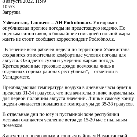
8 августа 2022, 11:49
10553
Загрузка
Узбекистан, Ташкент – АН Podrobno.uz.
Узгидромет
опубликовал прогноз погоды на предстоящую неделю. По
оценкам синоптиков, в ближайшие семь дней сильной жары
ждать не стоит, сообщает корреспондент Podrobno.uz.
"В течение всей рабочей недели по территории Узбекистана
сохранятся относительно комфортные условия погоды для
августа. Ожидается сухая и умеренно жаркая погода.
Кратковременные грозовые дожди возможны лишь в
отдельных горных районах республики", – отметили в
Узгидромете.
Преобладающая температура воздуха в дневные часы будет в
пределах 31-34 градусов, что незначительно ниже нормальных
для первой половины августа значений. Лишь к самому концу
недели ожидается повышение температуры до 35-38 градусов.
В отдельные дни по югу и пустынной зоне республики
местами ожидается усиление ветра до 15-20 м/с с пыльным
поземком.
8 августа по предгорным и горным районам Наманганской,