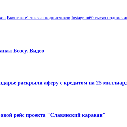
ков
Вконтакте
1 тысяча подписчиков
Instagram
60 тысяч подписчи
анал Бозсу. Видео
ндарье раскрыли аферу с кредитом на 25 миллиар
зовой рейс проекта "Славянский караван"