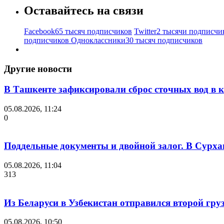
Оставайтесь на связи
Facebook
65 тысяч подписчиков
Twitter
2 тысячи подписчи
подписчиков
Одноклассники
30 тысяч подписчиков
Другие новости
В Ташкенте зафиксировали сброс сточных вод в к
05.08.2026, 11:24
0
Поддельные документы и двойной залог. В Сурха
05.08.2026, 11:04
313
Из Беларуси в Узбекистан отправился второй гру
05.08.2026, 10:50