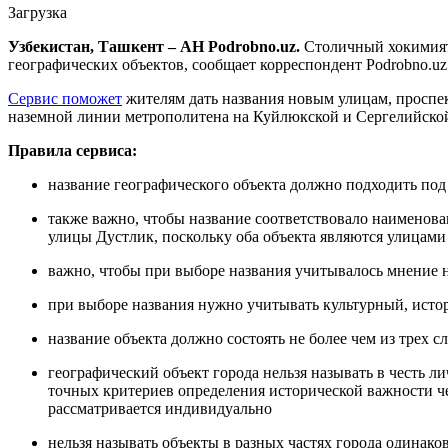
Загрузка
Узбекистан, Ташкент – АН Podrobno.uz.
Столичный хокимият 
географических объектов, сообщает корреспондент Podrobno.uz
Сервис поможет
жителям дать названия новым улицам, проспе
наземной линии метрополитена на Куйлюкской и Сергелийской в
Правила сервиса:
название географического объекта должно подходить под 
также важно, чтобы название соответствовало наименова
улицы Дустлик, поскольку оба объекта являются улицами
важно, чтобы при выборе названия учитывалось мнение 
при выборе названия нужно учитывать культурный, истор
название объекта должно состоять не более чем из трех с
географический объект города нельзя называть в честь л
точных критериев определения исторической важности чел
рассматривается индивидуально
нельзя называть объекты в разных частях города одинаков