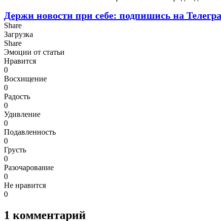
Держи новости при себе: подпишись на Телегр
Share
Загрузка
Share
Эмоции от статьи
Нравится
0
Восхищение
0
Радость
0
Удивление
0
Подавленность
0
Грусть
0
Разочарование
0
Не нравится
0
1
комментарий