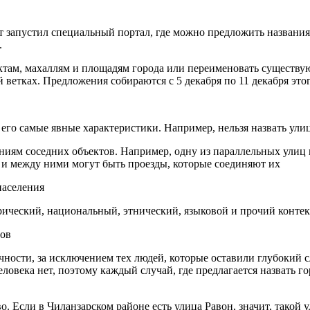
запустил специальный портал, где можно предложить названия 
.
ктам, махаллям и площадям города или переименовать существу
етках. Предложения собираются с 5 декабря по 11 декабря этог
его самые явные характеристики. Например, нельзя назвать улиц
ниям соседних объектов. Например, одну из параллельных улиц 
 и между ними могут быть проезды, которые соединяют их
населения
ический, национальный, этнический, языковой и прочий контек
лов
ичности, за исключением тех людей, которые оставили глубокий 
овека нет, поэтому каждый случай, где предлагается назвать г
о. Если в Чиланзарском районе есть улица Равон, значит, такой 