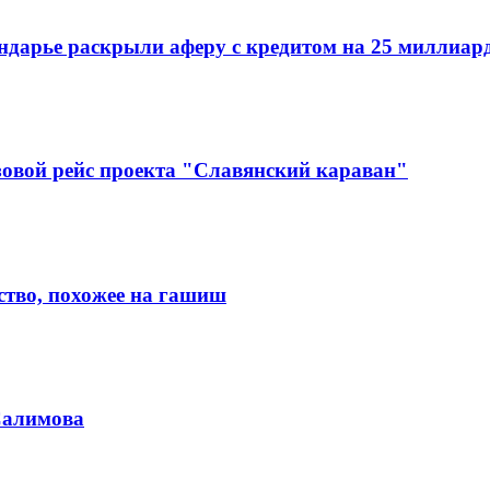
ндарье раскрыли аферу с кредитом на 25 миллиар
зовой рейс проекта "Славянский караван"
ство, похожее на гашиш
Салимова