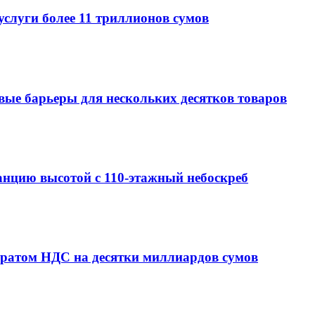
услуги более 11 триллионов сумов
овые барьеры для нескольких десятков товаров
анцию высотой с 110-этажный небоскреб
вратом НДС на десятки миллиардов сумов