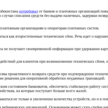
збекистана
потребовал
от банков и платежных организаций пов
то случаи списания средств без выдачи наличных, задержки воз
 платежным организациям и операторам платежных систем.
ться как второстепенные технические сбои. Речь идет о наруше
нты не получают своевременной информации при удержании карт
 действий для клиентов при возникновении технических сбоев,
зма проактивного возврата средств при подтверждении техниче
ие решения для оперативной обработки неудачных транзакций.
еским состоянием банкоматов, обеспечить стабильную работу сис
ойствам, на которые поступает больше всего жалоб.
ажаться не только в увеличении количества устройств, но и в 
 небанковских организаций. Основанием может стать грубое н