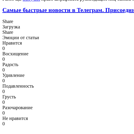
Самые быстрые новости в Телеграм. Присоеди
Share
Загрузка
Share
Эмоции от статьи
Нравится
0
Восхищение
0
Радость
0
Удивление
0
Подавленность
0
Грусть
0
Разочарование
0
Не нравится
0