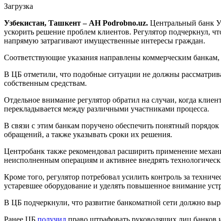
Загрузка
Узбекистан, Ташкент – АН Podrobno.uz.
Центральный банк У
ускорить решение проблем клиентов. Регулятор подчеркнул, ч
напрямую затрагивают имущественные интересы граждан.
Соответствующие указания направлены коммерческим банкам,
В ЦБ отметили, что подобные ситуации не должны рассматрива
собственным средствам.
Отдельное внимание регулятор обратил на случаи, когда клие
перекладывается между различными участниками процесса.
В связи с этим банкам поручено обеспечить понятный порядок
обращений, а также указывать сроки их решения.
Центробанк также рекомендовал расширить применение механи
неисполненным операциям и активнее внедрять технологическ
Кроме того, регулятор потребовал усилить контроль за технич
устаревшее оборудование и уделять повышенное внимание устр
В ЦБ подчеркнули, что развитие банкоматной сети должно выр
Ранее ЦБ
получил
право штрафовать руководящих лиц банков и