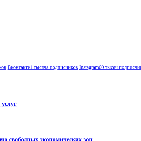
ков
Вконтакте
1 тысяча подписчиков
Instagram
60 тысяч подписчи
 услуг
тию свободных экономических зон