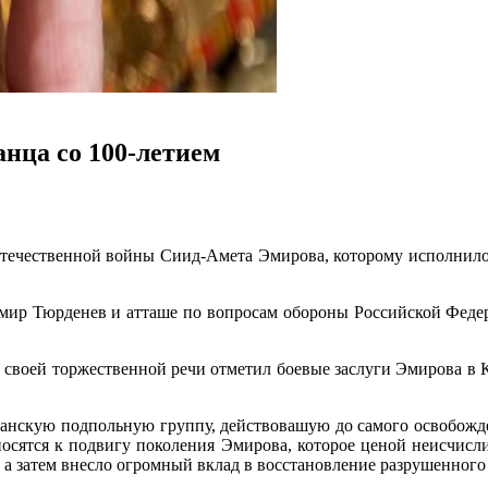
нца со 100-летием
ечественной войны Сиид-Амета Эмирова, которому исполнилось
имир Тюрденев и атташе по вопросам обороны Российской Феде
 своей торжественной речи отметил боевые заслуги Эмирова в К
анскую подпольную группу, действовашую до самого освобожде
носятся к подвигу поколения Эмирова, которое ценой неисчисл
 а затем внесло огромный вклад в восстановление разрушенного 