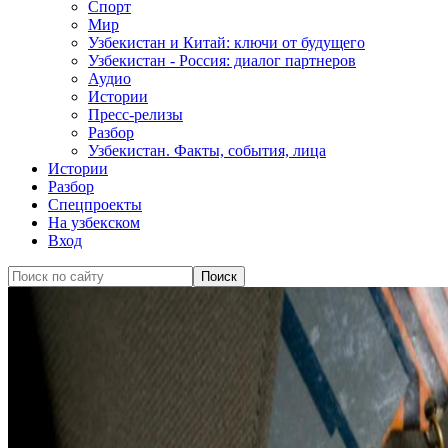
Спорт
Мир
Узбекистан и Китай: ключи от будущего
Узбекистан - Россия: диалог партнеров
Аудио
Истории
Пресс-релизы
Разбор
Узбекистан. Факты, события, лица
Истории
Разбор
Спецпроекты
На узбекском
Вход