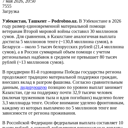
7 мая 2026, 20:50
7555
Загрузка
Узбекистан, Ташкент – Podrobno.uz.
В Узбекистане в 2026
году размер единовременной материальной помощи
ветеранам Второй мировой войны составил 30 миллионов
сумов. Для сравнения, в Казахстане аналогичная выплата
достигла 5 миллионов тенге (~130,8 миллиона сумов), в
Беларуси – около 5 тысяч белорусских рублей (21,4 миллиона
сумов), а в России суммарный объем помощи с учетом
региональных надбавок в среднем не превышает 80 тысяч
рублей (~13 миллионов сумов).
В преддверии 81-й годовщины Победы государства региона
продолжают традицию материальной поддержки граждан,
внесших вклад в разгром фашизма. Согласно сравнительным
данным,
лидирующую
позицию по уровню выплат занимает
Казахстан, где на поддержку почти 32,9 тысячи человек
(включая тружеников тыла и вдов погибших) выделено более
3,3 миллиарда тенге. Особое внимание уделено фронтовикам,
каждому из которых выплачено по 5 миллионов тенге вне
зависимости от региона проживания.
В Российской Федерации федеральная выплата составляет 10
тысяч рублей, к которой добавляются региональные доплаты.