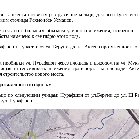
и Ташкента появится разгрузочное кольцо, для чего будет исп
оким столицы Рахмонбек Усманов.
ие связано с большим объемом уличного движения, особенно в
аботы намечено к сентябрю этого года.
афшон на участке от ул. Беруни до пл. Актепа протяженностью 
м пробивки ул. Нурафшон через площадь и выходом на ул. Мук
ющая интенсивность движения транспорта на площади Актеп
 строительство нового моста.
 протяженностью один км.
льцо по следующим улицам: Нурафшон от ул.Беруни до ул. Ш.
а-ул. Нурафшон.