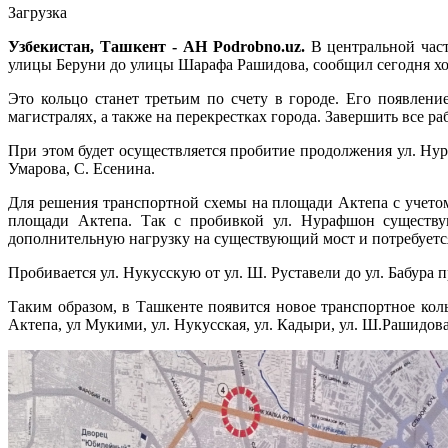
Загрузка
Узбекистан, Ташкент - АН Podrobno.uz.
В центральной част
улицы Беруни до улицы Шарафа Рашидова, сообщил сегодня х
Это кольцо станет третьим по счету в городе. Его появлен
магистралях, а также на перекрестках города. Завершить все р
При этом будет осуществляется пробитие продолжения ул. Нур
Умарова, С. Есенина.
Для решения транспортной схемы на площади Актепа с учето
площади Актепа. Так с пробивкой ул. Нурафшон существу
дополнительную нагрузку на существующий мост и потребуется
Пробивается ул. Нукусскую от ул. Ш. Руставели до ул. Бабура
Таким образом, в Ташкенте появится новое транспортное ко
Актепа, ул Мукими, ул. Нукусская, ул. Кадыри, ул. Ш.Рашидов