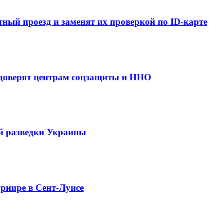
ный проезд и заменят их проверкой по ID-карте
 доверят центрам соцзащиты и ННО
й разведки Украины
рнире в Сент-Луисе