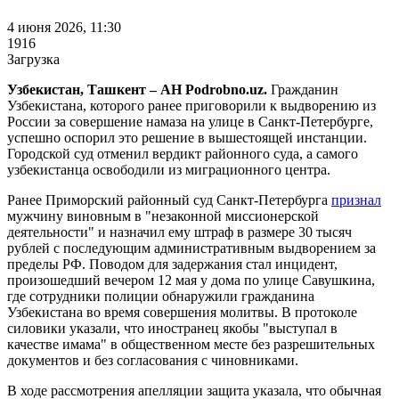
4 июня 2026, 11:30
1916
Загрузка
Узбекистан, Ташкент –
АН Podrobno.uz.
Гражданин
Узбекистана, которого ранее приговорили к выдворению из
России за совершение намаза на улице в Санкт-Петербурге,
успешно оспорил это решение в вышестоящей инстанции.
Городской суд отменил вердикт районного суда, а самого
узбекистанца освободили из миграционного центра.
Ранее Приморский районный суд Санкт-Петербурга
признал
мужчину виновным в "незаконной миссионерской
деятельности" и назначил ему штраф в размере 30 тысяч
рублей с последующим административным выдворением за
пределы РФ. Поводом для задержания стал инцидент,
произошедший вечером 12 мая у дома по улице Савушкина,
где сотрудники полиции обнаружили гражданина
Узбекистана во время совершения молитвы. В протоколе
силовики указали, что иностранец якобы "выступал в
качестве имама" в общественном месте без разрешительных
документов и без согласования с чиновниками.
В ходе рассмотрения апелляции защита указала, что обычная