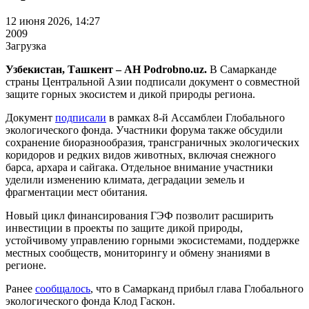
12 июня 2026, 14:27
2009
Загрузка
Узбекистан, Ташкент – АН Podrobno.uz.
В Самарканде
страны Центральной Азии подписали документ о совместной
защите горных экосистем и дикой природы региона.
Документ
подписали
в рамках 8-й Ассамблеи Глобального
экологического фонда. Участники форума также обсудили
сохранение биоразнообразия, трансграничных экологических
коридоров и редких видов животных, включая снежного
барса, архара и сайгака. Отдельное внимание участники
уделили изменению климата, деградации земель и
фрагментации мест обитания.
Новый цикл финансирования ГЭФ позволит расширить
инвестиции в проекты по защите дикой природы,
устойчивому управлению горными экосистемами, поддержке
местных сообществ, мониторингу и обмену знаниями в
регионе.
Ранее
сообщалось
, что в Самарканд прибыл глава Глобального
экологического фонда Клод Гаскон.