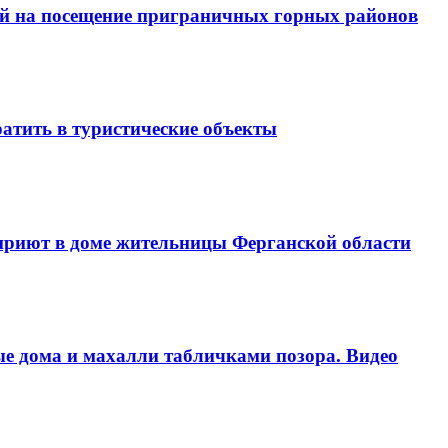
ий на посещение приграничных горных районов
атить в туристические объекты
 приют в доме жительницы Ферганской области
е дома и махалли табличками позора. Видео