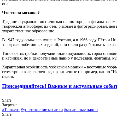
она.
Что это за мозаика?
Традицию украшать мозаичными панно торцы и фасады заложил
творческой атмосфере: их отец рисовал и фотографировал, дед
художественное образование.
В 1947 году семья вернулась в Россию, а в 1966 году Пётр и 
завод железобетонных изделий, они стали разрабатывать эски
Типовые застройки получали индивидуальность, город станови
и карнизах, но и декоративные панно у подъездов, фонтаны, к
Характерная особенность узбекской мозаики – восточные узор
геометрические, сказочные, праздничные (например, панно "Н
целом.
Присоединяйтесь! Важные и актуальные событи
Share
Загрузка
#Ташкент
#уничтожение мозаики
#мозаичные панно
Share