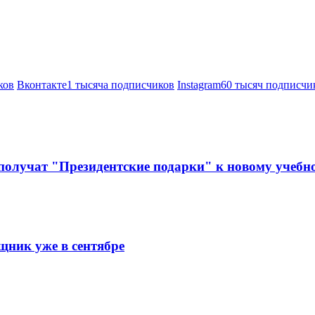
ков
Вконтакте
1 тысяча подписчиков
Instagram
60 тысяч подписчи
 получат "Президентские подарки" к новому учебн
щник уже в сентябре