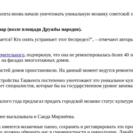
кента вновь начали уничтожать уникальную мозаику советской 
зар (возле площади Дружбы народов).
ается? Кто опять устраивает этот беспредел?", – отмечают авто
ючительного
, подчеркнув, что она не ремонтировалась более 40
 на фасадах многоэтажных домов.
частей домов приостановили. На данный момент ведутся ремонтн
стройства Ташкента постепенно уничтожают это уникальное кул
нет специалистов, которые бы на государственном уровне заним
ого года предлагал придать городской мозаике статус культурн
нее высказывала и Саида Мирзиёева.
 имеются мозаичные панно, сохранять и реставрировать эти про
е должны обвинить нас в сиюминутности и равнодушии. Давайте