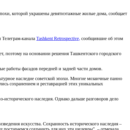
эпохи, которой украшены девятиэтажные жилые дома, сообщает
ры Телеграм-канала
Tashkent Retrospective,
сообщившие об этом
 лет, поэтому на основании решения Ташкентского городского
ые работы фасадов передней и задней части домов.
ьтурное наследие советской эпохи. Многие мозаичные панно
ались сохранением и реставрацией этих уникальных
о-исторического наследия. Однако дальше разговоров дело
изведения искусства. Сохранность исторического наследия –
 постараемся сохранить для них эти шедевры", – отмечала