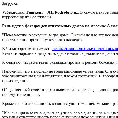
Загрузка
Узбекистан, Ташкент – АН Podrobno.uz.
В самом центре Таш
корреспондент Podrobno.uz.
Речь идет о фасадах девятиэтажных домов на массиве Алма
"Пока частично закрашены два дома. С какой целью это все дел
преступлении против культурного наследия.
В Чиланзарском хокимияте
не заметили в мозаике ничего искл
Кенгаша народных депутатов здесь начались ремонтные работы
К счастью, часть жителей оказалась против и ремонт боковых 
Напомним, что в последние годы районные управления благоу
уже уничтожены или находятся в плохом состоянии. В городе 
произведений.
Общественный совет при хокимияте Ташкента еще в июне прошл
почему-то не пошло.
Кроме того, озабоченность в связи с уничтожением мозаики ра
"Мы все призываем владельцев уникальных зданий, на которых
это наша ответственность перед будущими поколениями. Они н