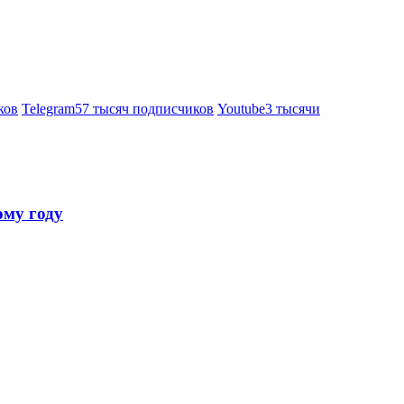
ков
Telegram
57 тысяч подписчиков
Youtube
3 тысячи
ому году