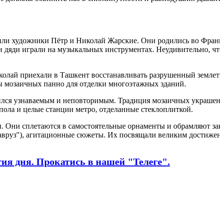
и художники Пётр и Николай Жарские. Они родились во Франци
 и дяди играли на музыкальных инструментах. Неудивительно, ч
Николай приехали в Ташкент восстанавливать разрушенный земле
зы мозаичных панно для отделки многоэтажных зданий.
лся узнаваемым и неповторимым. Традиция мозаичных украшений
упола и целые станции метро, отделанные стеклоплиткой.
ы. Они сплетаются в самостоятельные орнаменты и обрамляют з
авруз"), агитационные сюжеты. Их посвящали великим достижен
я дня. Прокатись в нашей "Телеге".