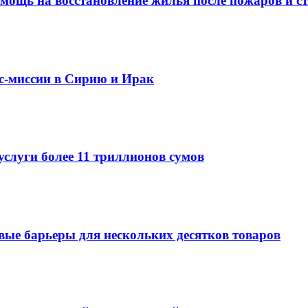
омощь на восстановление жилья после пожаров и с
ес-миссии в Сирию и Ирак
услуги более 11 триллионов сумов
овые барьеры для нескольких десятков товаров