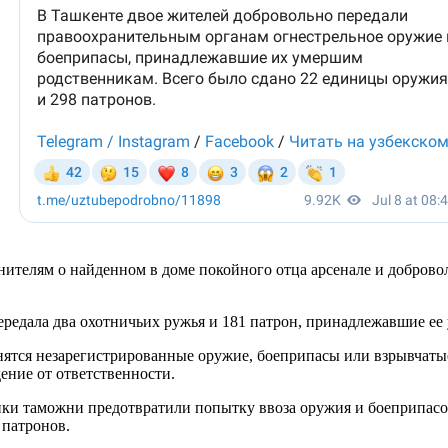
телям о найденном в доме покойного отца арсенале и доброволь
ередала два охотничьих ружья и 181 патрон, принадлежавшие ее
ятся незарегистрированные оружие, боеприпасы или взрывчатые 
дение от ответственности.
ики таможни предотвратили попытку ввоза оружия и боеприпасо
 патронов.