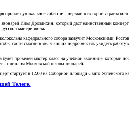
ря пройдет уникальное событие – первый в истории страны конц
звонарей Илья Дроздихин, который даст единственный концерт 
 русской манере звона.
 колокольня кафедрального собора зазвучит Московскими, Росто
чтобы гости смогли в мельчайших подробностях увидеть работу 
а будет проведен мастер-класс на учебной звоннице, который п
учат диплом Московской школы звонарей.
церт стартует в 12.00 на Соборной площади Свято-Успенского к
шей Телеге.