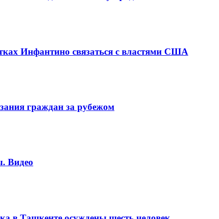
ках Инфантино связаться с властями США
зания граждан за рубежом
. Видео
ка в Ташкенте осуждены шесть человек