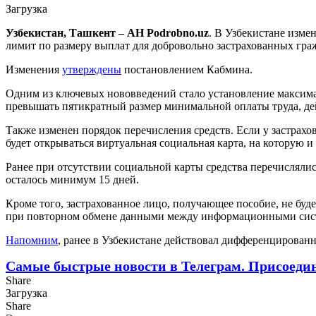
Загрузка
Узбекистан, Ташкент – АН Podrobno.uz
. В Узбекистане изме
лимит по размеру выплат для добровольно застрахованных гр
Изменения
утверждены
постановлением Кабмина.
Одним из ключевых нововведений стало установление максимал
превышать пятикратный размер минимальной оплаты труда, де
Также изменен порядок перечисления средств. Если у застрахо
будет открываться виртуальная социальная карта, на которую
Ранее при отсутствии социальной карты средства перечислялис
осталось минимум 15 дней.
Кроме того, застрахованное лицо, получающее пособие, не буд
при повторном обмене данными между информационными сис
Напомним
, ранее в Узбекистане действовал дифференцированн
Самые быстрые новости в Телеграм. Присоеди
Share
Загрузка
Share