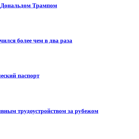
с Дональдом Трампом
ился более чем в два раза
ческий паспорт
ивным трудоустройством за рубежом