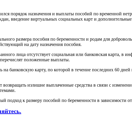
нился порядок назначения и выплаты пособий по временной нет
аждан, введение виртуальных социальных карт и дополнительны
ьного размера пособия по беременности и родам для добровольн
йствующий на дату назначения пособия.
ванного лица отсутствует социальная или банковская карта, в 
 и перечислят положенные выплаты.
ь на банковскую карту, по которой в течение последних 60 дней
ет возвращать излишне выплаченные средства в связи с изменени
темами.
ый подход к размеру пособий по беременности в зависимости от
няйтесь.