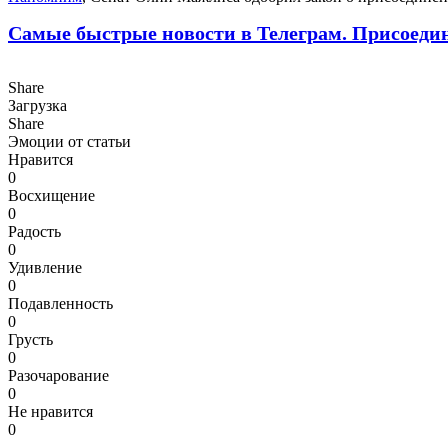
Самые быстрые новости в Телеграм. Присоеди
Share
Загрузка
Share
Эмоции от статьи
Нравится
0
Восхищение
0
Радость
0
Удивление
0
Подавленность
0
Грусть
0
Разочарование
0
Не нравится
0