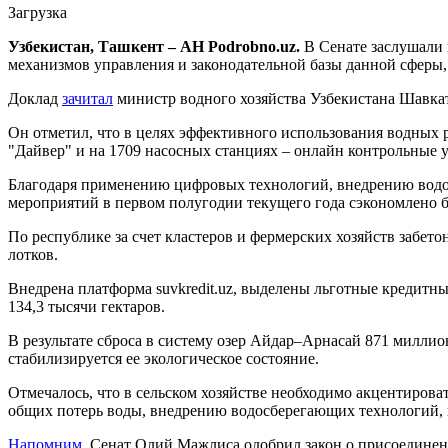
Загрузка
Узбекистан, Ташкент – АН Podrobno.uz.
В Сенате заслушали
механизмов управления и законодательной базы данной сферы,
Доклад
зачитал
министр водного хозяйства Узбекистана Шавка
Он отметил, что в целях эффективного использования водных ре
"Дайвер" и на 1709 насосных станциях – онлайн контрольные 
Благодаря применению цифровых технологий, внедрению водо
мероприятий в первом полугодии текущего года сэкономлено 
По республике за счет кластеров и фермерских хозяйств забет
лотков.
Внедрена платформа suvkredit.uz, выделены льготные кредитны
134,3 тысячи гектаров.
В результате сброса в систему озер Айдар–Арнасай 871 милли
стабилизируется ее экологическое состояние.
Отмечалось, что в сельском хозяйстве необходимо акцентиров
общих потерь воды, внедрению водосберегающих технологий, 
Напомним
, Сенат Олий Мажлиса одобрил закон о присоединен