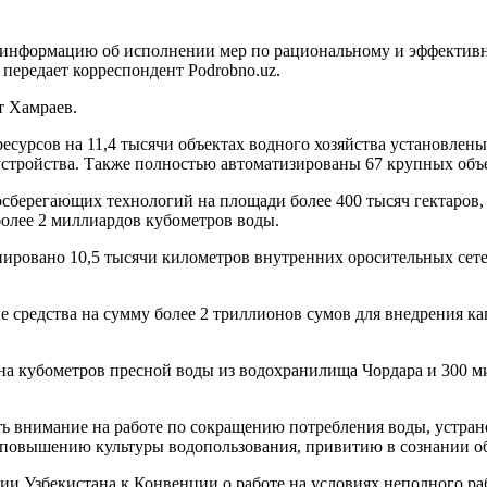
 информацию об исполнении мер по рациональному и эффектив
 передает корреспондент Podrobno.uz.
т Хамраев.
сурсов на 11,4 тысячи объектах водного хозяйства установлены 
устройства. Также полностью автоматизированы 67 крупных объе
сберегающих технологий на площади более 400 тысяч гектаро
более 2 миллиардов кубометров воды.
онировано 10,5 тысячи километров внутренних оросительных сете
е средства на сумму более 2 триллионов сумов для внедрения к
она кубометров пресной воды из водохранилища Чордара и 300 
ать внимание на работе по сокращению потребления воды, устр
повышению культуры водопользования, привитию в сознании об
ии Узбекистана к Конвенции о работе на условиях неполного ра