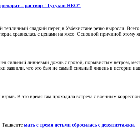
препарат – раствор "Тутукон НЕО"
тепличный сладкий перец в Узбекистане резко выросли. Всего в
 перца сравнялась с ценами на мясо. Основной причиной этому 
ошел сильный ливневый дождь с грозой, порывистым ветром, ме
ки заявили, что это был не самый сильный ливень в истории на
ел взрыв. В это время там проходила встреча с военным коррес
 в Ташкенте
мать с тремя детьми сбросилась с девятиэтажки.