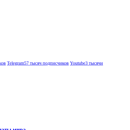
ков
Telegram
57 тысяч подписчиков
Youtube
3 тысячи
онаты мира