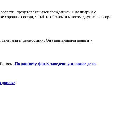
 области, представлявшаяся гражданкой Швейцарии с
же хорошие соседи, читайте об этом и многом другом в обзоре
с деньгами и ценностями. Она выманивала деньги у
ийством.
По данному факту заведено уголовное дело.
за дороже