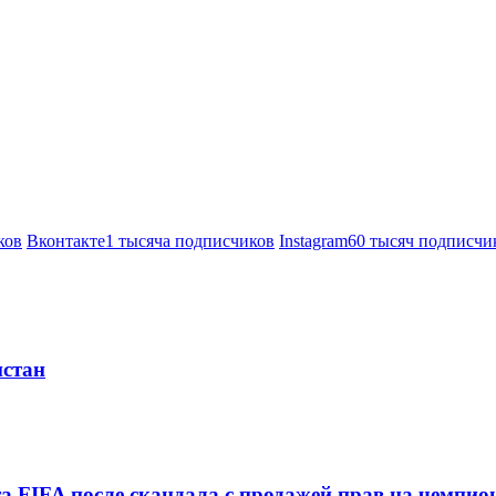
ков
Вконтакте
1 тысяча подписчиков
Instagram
60 тысяч подписчи
истан
а FIFA после скандала с продажей прав на чемпи