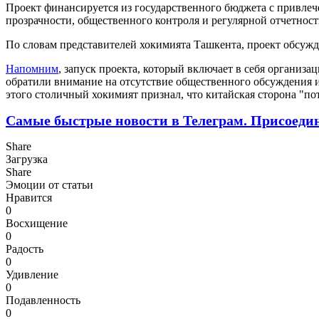
Проект финансируется из государственного бюджета с привлече
прозрачности, общественного контроля и регулярной отчетнос
По словам представителей хокимията Ташкента, проект обсужда
Напомним
, запуск проекта, который включает в себя организа
обратили внимание на отсутствие общественного обсуждения и ф
этого столичный хокимият признал, что китайская сторона "по
Самые быстрые новости в Телеграм. Присоеди
Share
Загрузка
Share
Эмоции от статьи
Нравится
0
Восхищение
0
Радость
0
Удивление
0
Подавленность
0