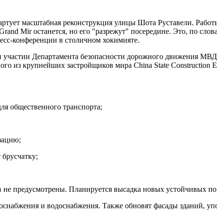
артует масштабная реконструкция улицы Шота Руставели. Работы
Grand Mir останется, но его "разрежут" посередине. Это, по сл
пресс-конференции в столичном хокимияте.
и участии Департамента безопасности дорожного движения МВД
дного из крупнейших застройщиков мира China State Construction 
для общественного транспорта;
;
зацию;
 брусчатку;
в не предусмотрены. Планируется высадка новых устойчивых по
снабжения и водоснабжения. Также обновят фасады зданий, уп