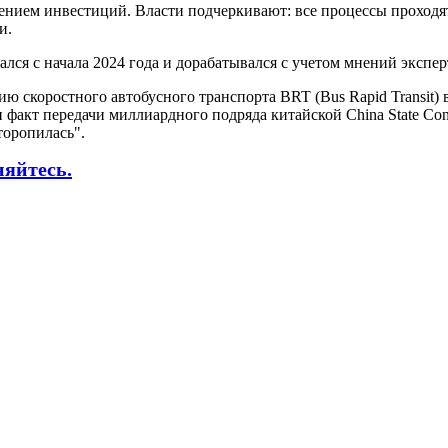
нием инвестиций. Власти подчеркивают: все процессы проходят 
ти.
лся с начала 2024 года и дорабатывался с учетом мнений экспер
цию скоростного автобусного транспорта BRT (Bus Rapid Transit)
акт передачи миллиардного подряда китайской China State Const
торопилась".
няйтесь.