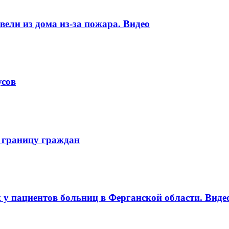
ели из дома из-за пожара. Видео
усов
 границу граждан
 у пациентов больниц в Ферганской области. Виде