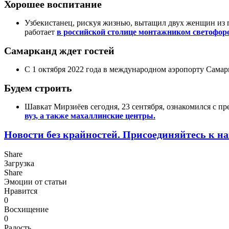
Хорошее воспитание
Узбекистанец, рискуя жизнью, вытащил двух женщин из 
работает
в российской столице монтажником светофор
Самарканд ждет гостей
С 1 октября 2022 года в международном аэропорту Сама
Будем строить
Шавкат Мирзиёев сегодня, 23 сентября, ознакомился с п
вуз, а также махаллинские центры.
Новости без крайностей.
Присоединяйтесь к на
Share
Загрузка
Share
Эмоции от статьи
Нравится
0
Восхищение
0
Радость