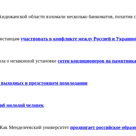
Андижанской области взломали несколько банкоматов, похитив
кистанцам
участвовать в конфликте между Россией и Украино
ила о незаконной установке
сотен кондиционеров на памятник
 выходных и предстоящем похолодании
иб молодой человек
. Как Менделеевский университет
продвигает российское образ