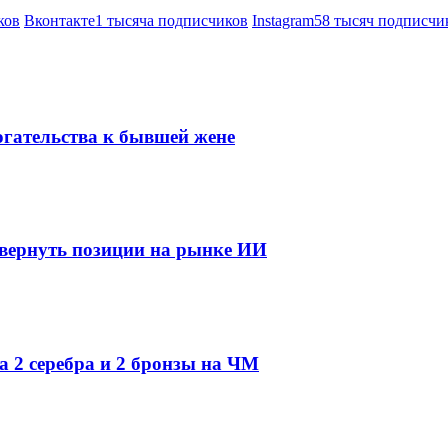
ков
Вконтакте
1 тысяча подписчиков
Instagram
58 тысяч подписчи
огательства к бывшей жене
 вернуть позиции на рынке ИИ
а 2 серебра и 2 бронзы на ЧМ