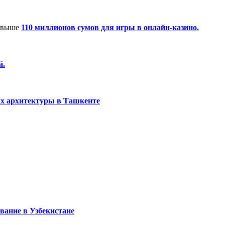
 свыше
110 миллионов сумов для игры в онлайн-казино.
й.
ах архитектуры в Ташкенте
ование в Узбекистане