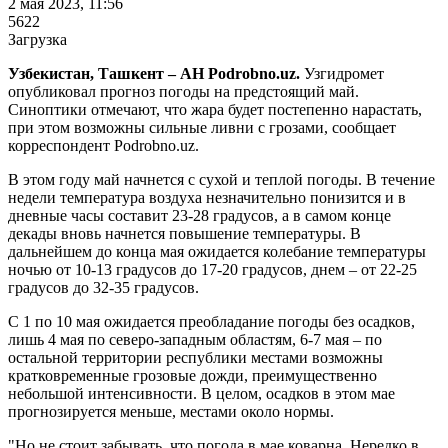
2 мая 2023, 11:56
5622
Загрузка
Узбекистан, Ташкент – АН Podrobno.uz.
Узгидромет
опубликовал прогноз погоды на предстоящий май.
Синоптики отмечают, что жара будет постепенно нарастать,
при этом возможны сильные ливни с грозами, сообщает
корреспондент Podrobno.uz.
В этом году май начнется с сухой и теплой погоды. В течение
недели температура воздуха незначительно понизится и в
дневные часы составит 23-28 градусов, а в самом конце
декады вновь начнется повышение температуры. В
дальнейшем до конца мая ожидается колебание температуры
ночью от 10-13 градусов до 17-20 градусов, днем – от 22-25
градусов до 32-35 градусов.
С 1 по 10 мая ожидается преобладание погоды без осадков,
лишь 4 мая по северо-западным областям, 6-7 мая – по
остальной территории республики местами возможны
кратковременные грозовые дожди, преимущественно
небольшой интенсивности. В целом, осадков в этом мае
прогнозируется меньше, местами около нормы.
"Но не стоит забывать, что погода в мае коварна. Нередко в