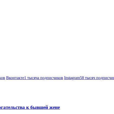
ков
Вконтакте
1 тысяча подписчиков
Instagram
58 тысяч подписчи
огательства к бывшей жене