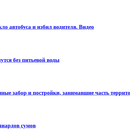
ло автобуса и избил водителя. Видео
утся без питьевой воды
нные забор и постройки, занимавшие часть терри
лиардов сумов