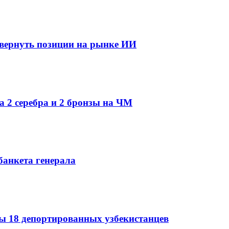
 вернуть позиции на рынке ИИ
а 2 серебра и 2 бронзы на ЧМ
банкета генерала
 18 депортированных узбекистанцев