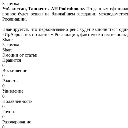
Загрузка
Узбекистан, Ташкент - АН Podrobno.uz.
По данным официальн
вопрос будет решен на ближайшем заседании межведомстве
Росавиации.
Планируется, что первоначально рейс будет выполняться од
«ИрАэро», но, по данным Росавиации, фактически им не польз
Share
Загрузка
Share
Эмоции от статьи
Нравится
0
Восхищение
0
Радость
0
Удивление
0
Подавленность
0
Грусть
0
Разочарование
0