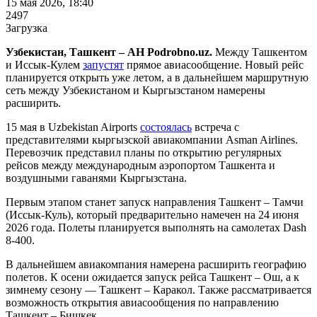
15 мая 2026, 18:40
2497
Загрузка
Узбекистан, Ташкент – АН Podrobno.uz.
Между Ташкентом
и Иссык-Кулем
запустят
прямое авиасообщение. Новый рейс
планируется открыть уже летом, а в дальнейшем маршрутную
сеть между Узбекистаном и Кыргызстаном намерены
расширить.
15 мая в Uzbekistan Airports
состоялась
встреча с
представителями кыргызской авиакомпании Asman Airlines.
Перевозчик представил планы по открытию регулярных
рейсов между международным аэропортом Ташкента и
воздушными гаванями Кыргызстана.
Первым этапом станет запуск направления Ташкент – Тамчи
(Иссык-Куль), который предварительно намечен на 24 июня
2026 года. Полеты планируется выполнять на самолетах Dash
8-400.
В дальнейшем авиакомпания намерена расширить географию
полетов. К осени ожидается запуск рейса Ташкент – Ош, а к
зимнему сезону — Ташкент – Каракол. Также рассматривается
возможность открытия авиасообщения по направлению
Ташкент – Бишкек.