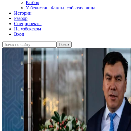
Разбор
Узбекистан. Факты, события, лица
Истории
Разбор
Спецпроекты
На узбекском
Вход