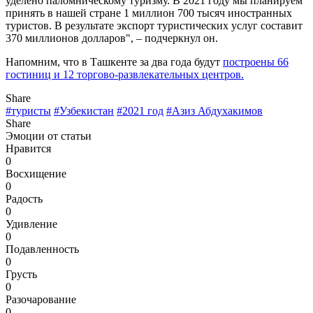
уделено паломническому туризму. В 2021 году мы планируем
принять в нашей стране 1 миллион 700 тысяч иностранных
туристов. В результате экспорт туристических услуг составит
370 миллионов долларов", – подчеркнул он.
Напомним, что в Ташкенте за два года будут
построены 66
гостиниц и 12 торгово-развлекательных центров.
Share
#туристы
#Узбекистан
#2021 год
#Азиз Абдухакимов
Share
Эмоции от статьи
Нравится
0
Восхищение
0
Радость
0
Удивление
0
Подавленность
0
Грусть
0
Разочарование
0