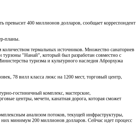
ть превысит 400 миллионов долларов, сообщает корреспондент
ер-планы.
им количеством термальных источников. Множество санаториев
 турзоны "Нанай", который был разработан совместно с
Министерства туризма и культурного наследия Аброрхужа
век, 78 вилл класса люкс на 1200 мест, торговый центр,
турно-гостиничный комплекс, мастерские,
говые центры, мечети, канатная дорога, которая сможет
омплексным анализом потоков, текущей инфраструктуры,
з них минимум 200 миллионов долларов. Сейчас идет процесс