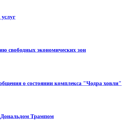
 услуг
тию свободных экономических зон
ообщения о состоянии комплекса "Чодра ховли"
с Дональдом Трампом