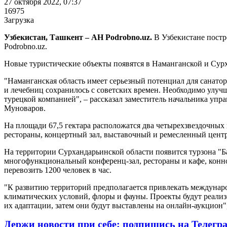
27 октября 2022, 07:37
16975
Загрузка
Узбекистан, Ташкент – АН Podrobno.uz.
В Узбекистане постр
Podrobno.uz.
Новые туристические объекты появятся в Наманганской и Сур
"Наманганская область имеет серьезный потенциал для санато
и лечебниц сохранилось с советских времен. Необходимо улуч
турецкой компанией", – рассказал заместитель начальника уп
Муноваров.
На площади 67,5 гектара расположатся два четырехзвездочных 
рестораны, концертный зал, выставочный и ремесленный центры
На территории Сурхандарьинской области появится турзона "Б
многофункциональный конференц-зал, рестораны и кафе, конно
перевозить 1200 человек в час.
"К развитию территорий предполагается привлекать междунар
климатических условий, флоры и фауны. Проекты будут реализ
их адаптации, затем они будут выставлены на онлайн-аукцион"
Держи новости при себе: подпишись на Телегр