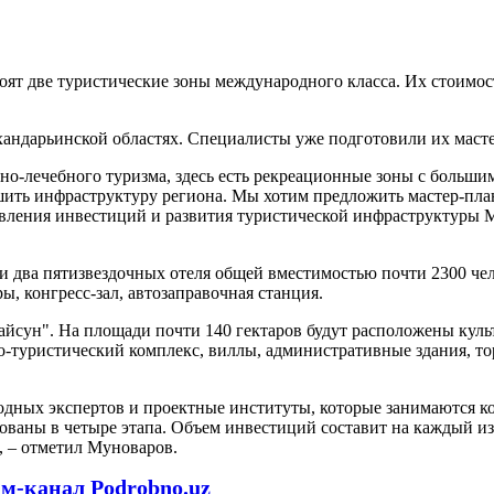
оят две туристические зоны международного класса. Их стоимос
хандарьинской областях. Специалисты уже подготовили их маст
рно-лечебного туризма, здесь есть рекреационные зоны с больш
шить инфраструктуру региона. Мы хотим предложить мастер-план
равления инвестиций и развития туристической инфраструктуры 
и два пятизвездочных отеля общей вместимостью почти 2300 чело
, конгресс-зал, автозаправочная станция.
айсун". На площади почти 140 гектаров будут расположены куль
-туристический комплекс, виллы, административные здания, тор
одных экспертов и проектные институты, которые занимаются к
ованы в четыре этапа. Объем инвестиций составит на каждый и
, – отметил Муноваров.
ам-канал Podrobno.uz