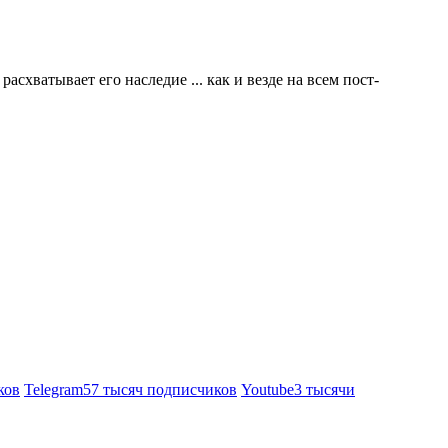
схватывает его наследие ... как и везде на всем пост-
ков
Telegram
57 тысяч подписчиков
Youtube
3 тысячи