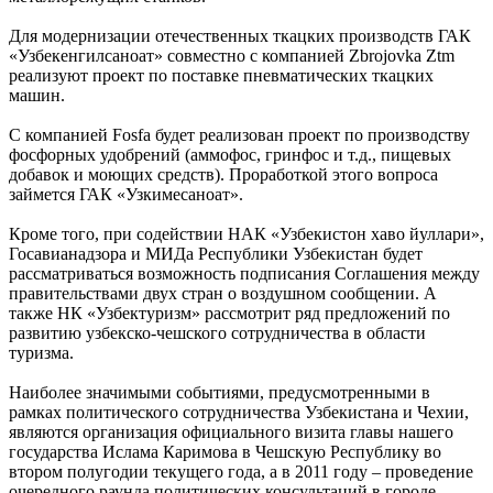
Для модернизации отечественных ткацких производств ГАК
«Узбекенгилсаноат» совместно с компанией Zbrojovka Ztm
реализуют проект по поставке пневматических ткацких
машин.
С компанией Fosfa будет реализован проект по производству
фосфорных удобрений (аммофос, гринфос и т.д., пищевых
добавок и моющих средств). Проработкой этого вопроса
займется ГАК «Узкимесаноат».
Кроме того, при содействии НАК «Узбекистон хаво йуллари»,
Госавианадзора и МИДа Республики Узбекистан будет
рассматриваться возможность подписания Соглашения между
правительствами двух стран о воздушном сообщении. А
также НК «Узбектуризм» рассмотрит ряд предложений по
развитию узбекско-чешского сотрудничества в области
туризма.
Наиболее значимыми событиями, предусмотренными в
рамках политического сотрудничества Узбекистана и Чехии,
являются организация официального визита главы нашего
государства Ислама Каримова в Чешскую Республику во
втором полугодии текущего года, а в 2011 году – проведение
очередного раунда политических консультаций в городе