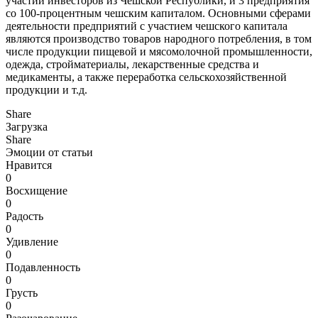
участии инвесторов из Чешской Республики, и 3 предприятия
со 100-процентным чешским капиталом. Основными сферами
деятельности предприятий с участием чешского капитала
являются производство товаров народного потребления, в том
числе продукции пищевой и мясомолочной промышленности,
одежда, стройматериалы, лекарственные средства и
медикаменты, а также переработка сельскохозяйственной
продукции и т.д.
Share
Загрузка
Share
Эмоции от статьи
Нравится
0
Восхищение
0
Радость
0
Удивление
0
Подавленность
0
Грусть
0