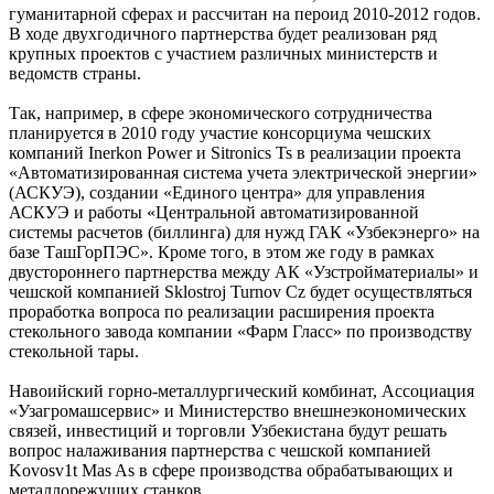
гуманитарной сферах и рассчитан на пероид 2010-2012 годов.
В ходе двухгодичного партнерства будет реализован ряд
крупных проектов с участием различных министерств и
ведомств страны.
Так, например, в сфере экономического сотрудничества
планируется в 2010 году участие консорциума чешских
компаний Inerkon Power и Sitronics Ts в реализации проекта
«Автоматизированная система учета электрической энергии»
(АСКУЭ), создании «Единого центра» для управления
АСКУЭ и работы «Центральной автоматизированной
системы расчетов (биллинга) для нужд ГАК «Узбекэнерго» на
базе ТашГорПЭС». Кроме того, в этом же году в рамках
двустороннего партнерства между АК «Узстройматериалы» и
чешской компанией Sklostroj Turnov Cz будет осуществляться
проработка вопроса по реализации расширения проекта
стекольного завода компании «Фарм Гласс» по производству
стекольной тары.
Навоийский горно-металлургический комбинат, Ассоциация
«Узагромашсервис» и Министерство внешнеэкономических
связей, инвестиций и торговли Узбекистана будут решать
вопрос налаживания партнерства с чешской компанией
Kovosv1t Mas As в сфере производства обрабатывающих и
металлорежущих станков.