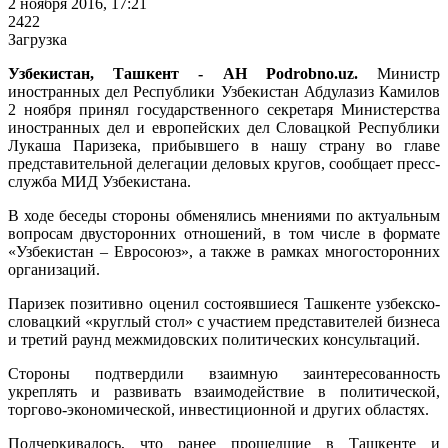
2 ноября 2016, 17:21
2422
Загрузка
Узбекистан, Ташкент - АН Podrobno.uz.
Министр
иностранных дел Республики Узбекистан Абдулазиз Камилов
2 ноября принял государственного секретаря Министерства
иностранных дел и европейских дел Словацкой Республики
Лукаша Паризека, прибывшего в нашу страну во главе
представительной делегации деловых кругов, сообщает пресс-
служба МИД Узбекистана.
В ходе беседы стороны обменялись мнениями по актуальным
вопросам двусторонних отношений, в том числе в формате
«Узбекистан – Евросоюз», а также в рамках многосторонних
организаций.
Паризек позитивно оценил состоявшиеся Ташкенте узбекско-
словацкий «круглый стол» с участием представителей бизнеса
и третий раунд межмидовских политических консультаций.
Стороны подтвердили взаимную заинтересованность
укреплять и развивать взаимодействие в политической,
торгово-экономической, инвестиционной и других областях.
Подчеркивалось, что ранее прошедшие в Ташкенте и