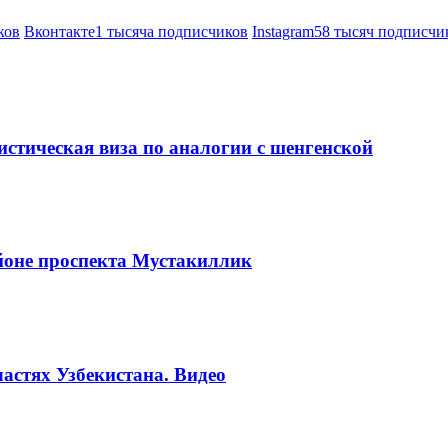
ков
Вконтакте
1 тысяча подписчиков
Instagram
58 тысяч подписчи
стическая виза по аналогии с шенгенской
йоне проспекта Мустакиллик
астях Узбекистана. Видео