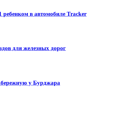
1 ребенком в автомобиле Tracker
ездов для железных дорог
набережную у Бурджара