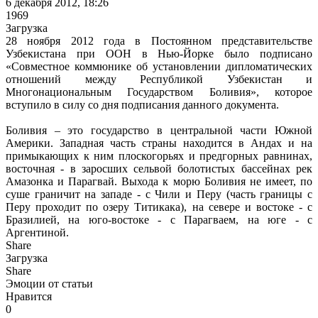
6 декабря 2012, 18:26
1969
Загрузка
28 ноября 2012 года в Постоянном представительстве
Узбекистана при ООН в Нью-Йорке было подписано
«Совместное коммюнике об установлении дипломатических
отношений между Республикой Узбекистан и
Многонациональным Государством Боливия», которое
вступило в силу со дня подписания данного документа.
Боливия – это государство в центральной части Южной
Америки. Западная часть страны находится в Андах и на
примыкающих к ним плоскогорьях и предгорных равнинах,
восточная - в заросших сельвой болотистых бассейнах рек
Амазонка и Парагвай. Выхода к морю Боливия не имеет, по
суше граничит на западе - с Чили и Перу (часть границы с
Перу проходит по озеру Титикака), на севере и востоке - с
Бразилией, на юго-востоке - с Парагваем, на юге - с
Аргентиной.
Share
Загрузка
Share
Эмоции от статьи
Нравится
0