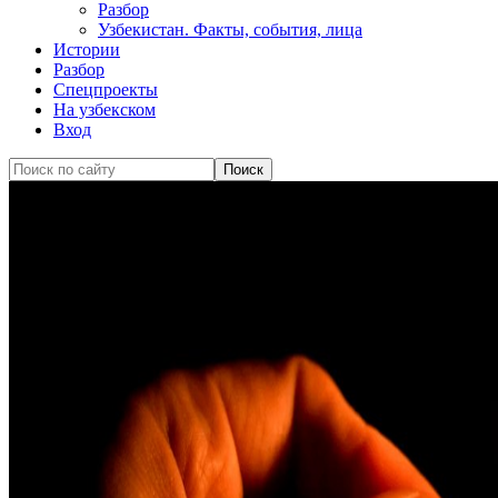
Разбор
Узбекистан. Факты, события, лица
Истории
Разбор
Спецпроекты
На узбекском
Вход