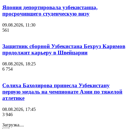
Япония депортировала узбекистанца,
просрочившего студенческую визу
09.08.2026, 11:30
561
Защитник сборной Узбекистана Бехруз Каримов
продолжит карьеру в Швейцарии
08.08.2026, 18:25
6 754
Солиха Баходирова принесла Узбекистану
первую медаль на чемпионате Азии по тяжелой
атлетике
08.08.2026, 17:45
3 946
Загрузка....