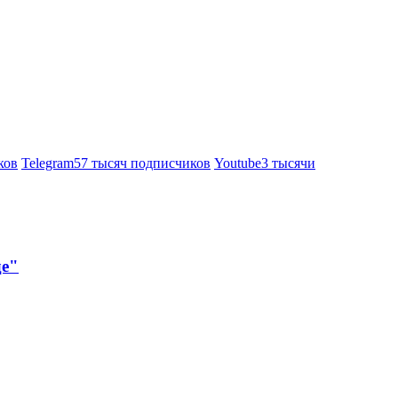
ков
Telegram
57 тысяч подписчиков
Youtube
3 тысячи
де"