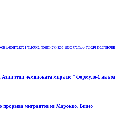
ков
Вконтакте
1 тысяча подписчиков
Instagram
58 тысяч подписчи
Азии этап чемпионата мира по "Формуле-1 на во
го прорыва мигрантов из Марокко. Видео