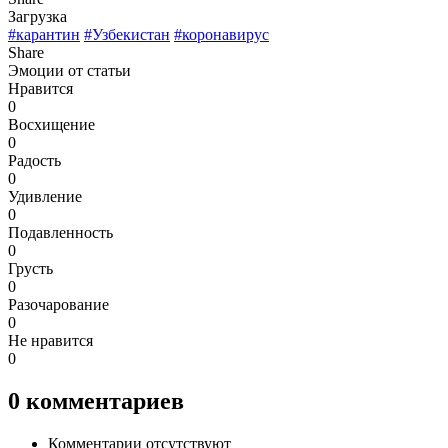
Загрузка
#карантин
#Узбекистан
#коронавирус
Share
Эмоции от статьи
Нравится
0
Восхищение
0
Радость
0
Удивление
0
Подавленность
0
Грусть
0
Разочарование
0
Не нравится
0
0
комментариев
Комментарии отсутствуют