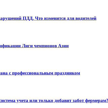
рушений ПДД. Что изменится для водителей
алификации Лиги чемпионов Азии
тана с профессиональным праздником
система учета или только добавит забот фермерам