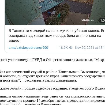
ения участковому, в ГУВД и Общество защиты животных "Мехр в
 был аналогический случай в районе Ташсельмаш. Выяснилось, ч
бласти, он студент третьего курса Ташкентского государствен
и поступки", – рассказала Рузалия Давлетшина.
режиме онлайн прошло судебное заседание, в ходе которого Исло
лишком мягкое наказание, ведь ранее он уже привлекался за ан
вое слушание прошло 14 декабря, где мы предоставили видеомат
обвинениями", – отметила Давлетшина.