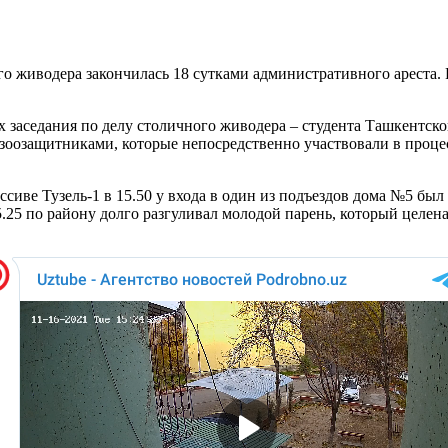
о живодера закончилась 18 сутками административного ареста. Р
х заседания по делу столичного живодера – студента Ташкентск
зоозащитниками, которые непосредственно участвовали в проце
ссиве Тузель-1 в 15.50 у входа в один из подъездов дома №5 бы
5.25 по району долго разгуливал молодой парень, который целен