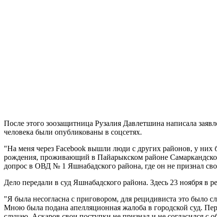
После этого зоозащитница Рузалия Давлетшина написала заявл
человека были опубликованы в соцсетях.
"На меня через Facebook вышли люди с других районов, у них
рождения, проживающий в Пайарыкском районе Самаркандской о
допрос в ОВД № 1 Яшнабадского района, где он не признал сво
Дело передали в суд Яшнабадского района. Здесь 23 ноября в 
"Я была несогласна с приговором, для рецидивиста это было с
Мною была подана апелляционная жалоба в городской суд. Пер
случаю. Аскаров свои поступки не признал и не согласился с 