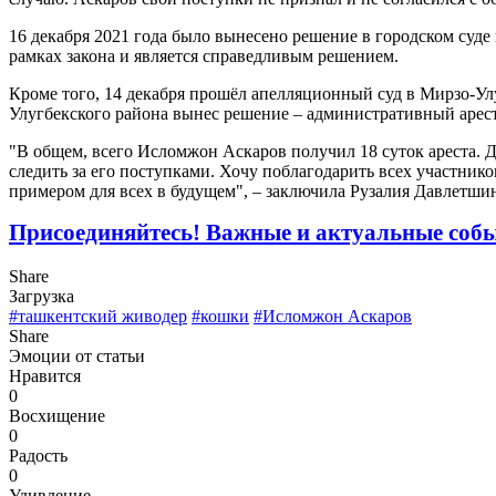
16 декабря 2021 года было вынесено решение в городском суде 
рамках закона и является справедливым решением.
Кроме того, 14 декабря прошёл апелляционный суд в Мирзо-Улу
Улугбекского района вынес решение – административный арест
"В общем, всего Исломжон Аскаров получил 18 суток ареста. Д
следить за его поступками. Хочу поблагодарить всех участнико
примером для всех в будущем", – заключила Рузалия Давлетши
Присоединяйтесь! Важные и актуальные соб
Share
Загрузка
#ташкентский живодер
#кошки
#Исломжон Аскаров
Share
Эмоции от статьи
Нравится
0
Восхищение
0
Радость
0
Удивление