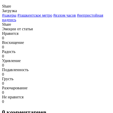
Share
Загрузка
#хакеры
#ташкентское метро
#взлом часов
#непристойная
надпись
Share
Эмоции от статьи
Нравится
0
Восхищение
0
Радость
0
Удивление
0
Подавленность
0
Грусть
0
Разочарование
0
Не нравится
0
0
комментариев