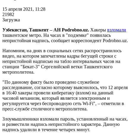
15 апреля 2021, 11:28
21982
Загрузка
Узбекистан, Ташкент – АН Podrobno.uz.
Хакеры
взломали
ташкентское метро. На часах в "подземке" появилась
непристойная надпись, сообщает корреспондент Podrobno.uz.
Напомним, на днях в социальных сетях распространилось
видео, на котором запечатлены кадры бегущей строки с
непристойной надписью на табло интервальных часов на
станции "Бекат-3" Сергелийской ветки Ташкентского
метрополитена.
"По данному факту было проведено служебное
расследование, согласно которому выяснилось, что 12 апреля
в 16:40 хакеры провели кибератаку (взлом) на данный
часовой механизм, который является электронным и
регулируется через беспроводную сеть Wi-Fi", – отметили в
пресс-службе столичного метрополитена.
Злоумышленники взломали пароль, установленный на часах,
и разместили надпись непристойного характера. Данную
надпись удалили в течение четырех минут.