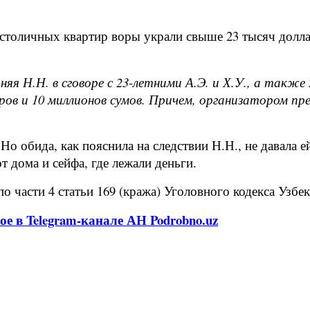
столичных квартир воры украли свыше 23 тысяч долла
я Н.Н. в сговоре с 23-летними А.Э. и Х.У., а также
аров и 10 миллионов сумов. Причем, организатором п
о обида, как пояснила на следствии Н.Н., не давала ей
 дома и сейфа, где лежали деньги.
 части 4 статьи 169 (кража) Уголовного кодекса Узбек
ое в Telegram-канале АН Podrobno.uz