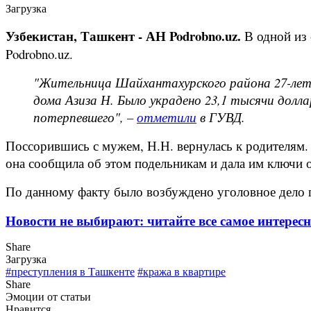
Загрузка
Узбекистан, Ташкент - АН Podrobno.uz.
В одной из 
Podrobno.uz.
"Жительница Шайхантахурского района 27-летня
дома Азиза Н. Было украдено 23,1 тысячи долл
потерпевшего", –
отметили
в ГУВД.
Поссорившись с мужем, Н.Н. вернулась к родителям. Н
она сообщила об этом подельникам и дала им ключи от
По данному факту было возбуждено уголовное дело по
Новости не выбирают: читайте все самое интересн
Share
Загрузка
#преступления в Ташкенте
#кража в квартире
Share
Эмоции от статьи
Нравится